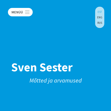
MENÜÜ
EST
ENG
RUS
Sven Sester
Mõtted ja arvamused