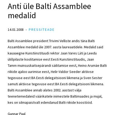
Anti üle Balti Assamblee
medalid
14.01.2008
PRESSITEADE
Balti Assamblee president Trivimi Velliste andis täna Balti
Assamblee medalid üle 2007. aasta laureaatidele. Medalid said
kauaaegne Kunstiinstituudi rektor Jaan Vares Läti ja Leedu
üliõpilaste koolitamise eest Eesti Kunstiinstituudis, Jaan
Tamm muinsuskaitsepärandi säilitamise eest, Heino Arumäe Balti
riikide ajaloo uurimise eest, Helir-Valdor Seeder aktiivse
tegevuse eest BA Eesti delegatsiooni liikmena ja Sven Sester
samuti aktiivse tegevuse eest BA Eesti delegatsiooni liikmena.
Balti Assamblee annab alates 2002. aastast välja
teenetemedaleid väärikatele inimestele Baltimaades ja mujal,
kes on silmapaistvalt edendanud Balti riikide koostööd.
Gunnar Paal