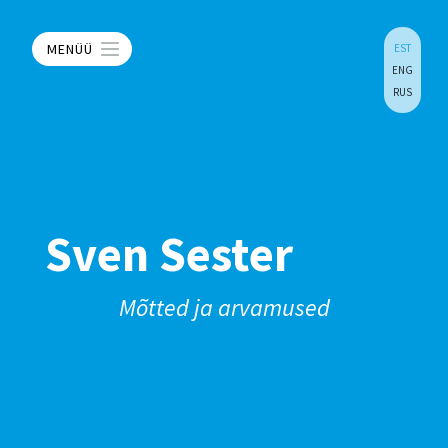
MENÜÜ
EST
ENG
RUS
Sven Sester
Mõtted ja arvamused