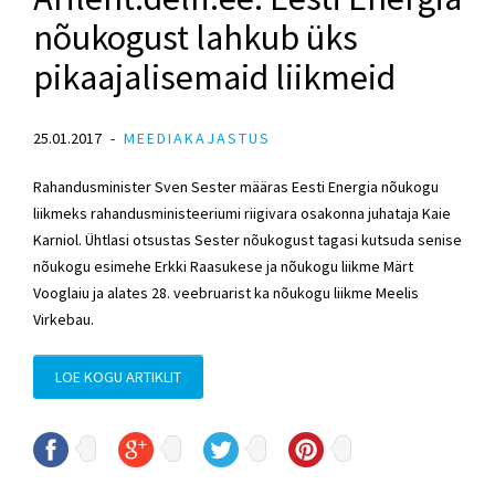
nõukogust lahkub üks
pikaajalisemaid liikmeid
25.01.2017
MEEDIAKAJASTUS
Rahandusminister Sven Sester määras Eesti Energia nõukogu
liikmeks rahandusministeeriumi riigivara osakonna juhataja Kaie
Karniol. Ühtlasi otsustas Sester nõukogust tagasi kutsuda senise
nõukogu esimehe Erkki Raasukese ja nõukogu liikme Märt
Vooglaiu ja alates 28. veebruarist ka nõukogu liikme Meelis
Virkebau.
LOE KOGU ARTIKLIT