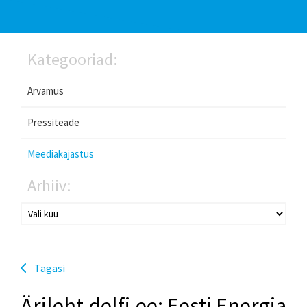
Kategooriad:
Arvamus
Pressiteade
Meediakajastus
Arhiiv:
Tagasi
Ärileht.delfi.ee: Eesti Energia