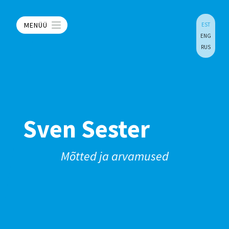
MENÜÜ
EST
ENG
RUS
Sven Sester
Mõtted ja arvamused