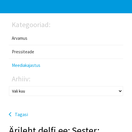
Kategooriad:
Arvamus
Pressiteade
Meediakajastus
Arhiiv:
Tagasi
Ärileht.delfi.ee: Sester: