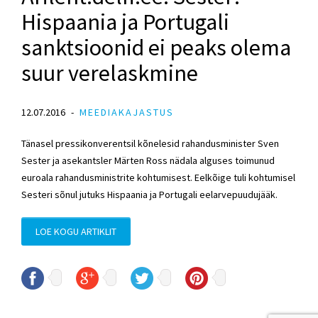
Hispaania ja Portugali
sanktsioonid ei peaks olema
suur verelaskmine
12.07.2016
MEEDIAKAJASTUS
Tänasel pressikonverentsil kõnelesid rahandusminister Sven
Sester ja asekantsler Märten Ross nädala alguses toimunud
euroala rahandusministrite kohtumisest. Eelkõige tuli kohtumisel
Sesteri sõnul jutuks Hispaania ja Portugali eelarvepuudujääk.
LOE KOGU ARTIKLIT