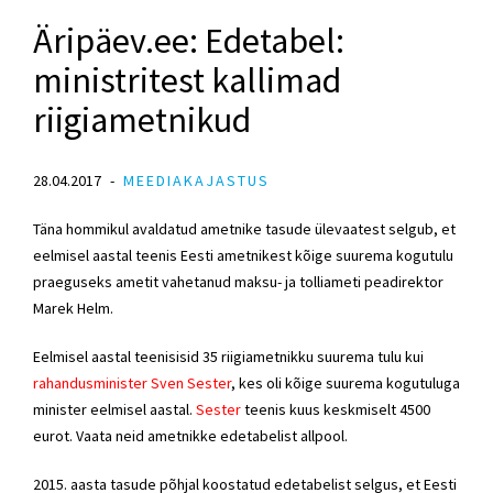
Äripäev.ee: Edetabel:
ministritest kallimad
riigiametnikud
28.04.2017
MEEDIAKAJASTUS
Täna hommikul avaldatud ametnike tasude ülevaatest selgub, et
eelmisel aastal teenis Eesti ametnikest kõige suurema kogutulu
praeguseks ametit vahetanud maksu- ja tolliameti peadirektor
Marek Helm.
Eelmisel aastal teenisisid 35 riigiametnikku suurema tulu kui
rahandusminister Sven Sester
, kes oli kõige suurema kogutuluga
minister eelmisel aastal.
Sester
teenis kuus keskmiselt 4500
eurot. Vaata neid ametnikke edetabelist allpool.
2015. aasta tasude põhjal koostatud edetabelist selgus, et Eesti