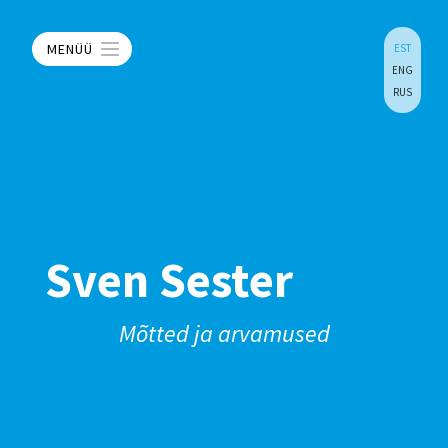
MENÜÜ
EST
ENG
RUS
Sven Sester
Mõtted ja arvamused