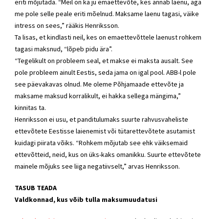
eriti mõjutada. “Meil on ka ju emaettevõte, kes annab laenu, aga
me pole selle peale eriti mõelnud. Maksame laenu tagasi, väike
intress on sees,” rääkis Henriksson.
Ta lisas, et kindlasti neil, kes on emaettevõttele laenust rohkem
tagasi maksnud, “lõpeb pidu ära”.
“Tegelikult on probleem seal, et makse ei maksta ausalt. See
pole probleem ainult Eestis, seda jama on igal pool. ABB-l pole
see päevakavas olnud. Me oleme Põhjamaade ettevõte ja
maksame maksud korralikult, ei hakka sellega mängima,”
kinnitas ta.
Henriksson ei usu, et panditulumaks suurte rahvusvaheliste
ettevõtete Eestisse laienemist või tütarettevõtete asutamist
kuidagi piirata võiks. “Rohkem mõjutab see ehk väiksemaid
ettevõtteid, neid, kus on üks-kaks omanikku. Suurte ettevõtete
mainele mõjuks see liiga negatiivselt,” arvas Henriksson.
TASUB TEADA
Valdkonnad, kus võib tulla maksumuudatusi