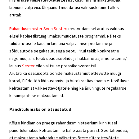
mis ei lase välisettevõtetel Eestist kasumiraha maksuvabalt
laenuna välja viia. Ülejäänud muudatusi valitsuskabinet alles
arutab.
Rahandusminister Sven Sesteri
eestvedamisel arutas valitsus
eilsel kabinetiistungil maksumuudatuste programmi. Näiteks
tulid arutusele kasumi laenuna väljaviimise peatamine ja
sõiduautode segakasutusega seotu. “Kui tekib konkreetne
nägemus, siis tekib seaduseelnõu ja hakkame asja menetlema,”
lausus
Sester
eile valitsuse pressikonverentsil.
Arutati ka osalusoptsioonide maksustamist ettevõtte müügi
korral, FIEde töö lihtsustamist ja bürokraatiavabama ettevõtluse
kehtestamist väikeettevõtjatele ning ka äriühingute regulaarse
kasumijaotuse maksustamist.
Panditulumaks on otsustatud
Kõige kindlam on praegu rahandusministeeriumi kinnitusel
panditulumaksu kehtestamine kahe aasta pärast. See tähendab,
et maksustama hakatakse välisettevõtete tütarettevõtete