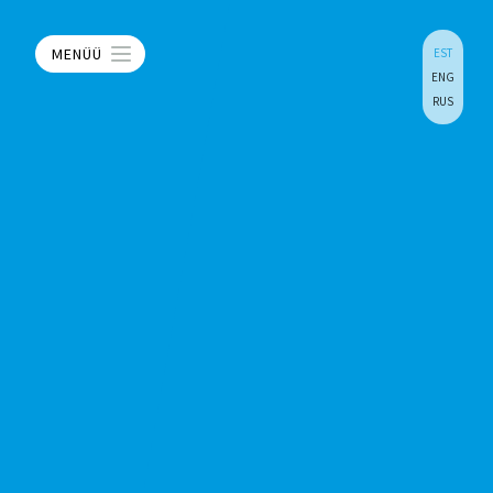
MENÜÜ
EST
ENG
RUS