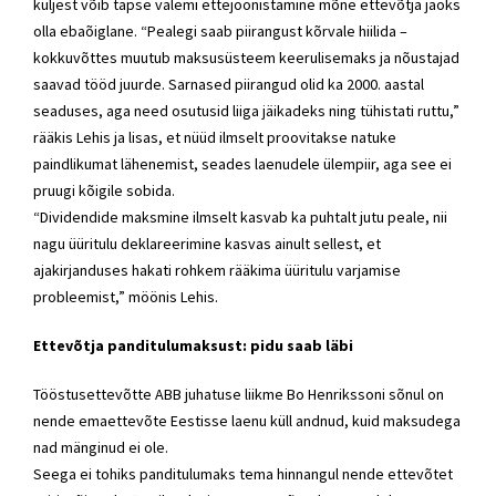
küljest võib täpse valemi ettejoonistamine mõne ettevõtja jaoks
olla ebaõiglane. “Pealegi saab piirangust kõrvale hiilida –
kokkuvõttes muutub maksusüsteem keerulisemaks ja nõustajad
saavad tööd juurde. Sarnased piirangud olid ka 2000. aastal
seaduses, aga need osutusid liiga jäikadeks ning tühistati ruttu,”
rääkis Lehis ja lisas, et nüüd ilmselt proovitakse natuke
paindlikumat lähenemist, seades laenudele ülempiir, aga see ei
pruugi kõigile sobida.
“Dividendide maksmine ilmselt kasvab ka puhtalt jutu peale, nii
nagu üüritulu deklareerimine kasvas ainult sellest, et
ajakirjanduses hakati rohkem rääkima üüritulu varjamise
probleemist,” möönis Lehis.
Ettevõtja panditulumaksust: pidu saab läbi
Tööstusettevõtte ABB juhatuse liikme Bo Henrikssoni sõnul on
nende emaettevõte Eestisse laenu küll andnud, kuid maksudega
nad mänginud ei ole.
Seega ei tohiks panditulumaks tema hinnangul nende ettevõtet