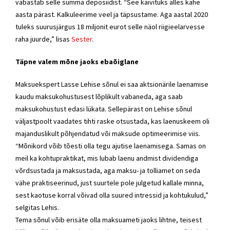
vabastab selle summa deposiidist. “See käivituks alles kahe
aasta pärast. Kalkuleerime veel ja täpsustame. Aga aastal 2020
tuleks suurusjärgus 18 miljonit eurot selle näol riigieelarvesse
raha
juurde,” lisa
s
Sester
.
Täpne valem mõne jaoks ebaõiglane
Maksuekspert Lasse Lehise sõnul ei saa aktsionärile laenamise
kaudu maksukohustusest lõplikult vabaneda, aga saab
maksukohustust edasi lükata. Sellepärast on Lehise sõnul
väljastpoolt vaadates tihti raske otsustada, kas laenuskeem oli
majanduslikult põhjendatud või maksude optimeerimise viis.
“Mõnikord võib tõesti olla tegu ajutise laenamisega. Samas on
meil ka kohtupraktikat, mis lubab laenu andmist dividendiga
võrdsustada ja maksustada, aga maksu- ja tolliamet on seda
vähe praktiseerinud, just suurtele pole julgetud kallale minna,
sest kaotuse korral võivad olla suured intressid ja kohtukulud,”
selgitas Lehis.
Tema sõnul võib erisäte olla maksuameti jaoks lihtne, teisest