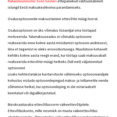
Rahandusminister Sven Sesteri
ettepanekud valitsuskabineti
istungil Eesti maksukeskkonna parandamiseks.
Osalusoptsioonide maksustamine ettevõtte müügi korral.
Osalusoptsioon on üks võimalus tööandjal oma töötajaid
motiveerida. Tulumaksuseadus ei võimalda optsioone
realiseerida enne kolme aasta möödumist optsiooni andmisest,
ilma et tegemist ei oleks erisoodustusega. Muudatuse kohaselt
kehtiks kolme aasta reegli erand, kui töötaja saab maksuvabalt
realiseerida ettevõtte müügi hetkeks (full-exit) väljateenitud
optsioonid.
Lisaks kehtestatakse kuritarvituste vältimiseks optsiooniandjale
kohustus esitada optsioonilepingud maksu- ja tolliametile nende
sõlmimise hetkel, kui optsioonileping ei ole notariaalselt
kinnitatud või digiallkirjastatud.
Bürokraatiavaba ettevõtlusvorm väikeettevõtjatele.
Ettevõtluskonto, mille eesmärk on muuta väikeettevõtlus