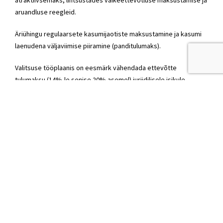
atraktiivsemaks, lihtsustades väikeettevõtluse maksustamise ja
aruandluse reegleid.
Äriühingu regulaarsete kasumijaotiste maksustamine ja kasumi
laenudena väljaviimise piiramine (panditulumaks).
Valitsuse tööplaanis on eesmärk vähendada ettevõtte
tulumaksu (14%-le senise 20% asemel) juriidilisele isikule
regulaarselt makstavatelt dividendidelt ja tõkestada kasumi
varjatud (laenudena) väljaviimist Eesti äriühingutest.
Füüsilisest (FIE) isikust ettevõtjate maksustamise ja aruandluse
lihtsustamine. Selleks on analüüsitud justiitsministeeriumi juures
tegutsenud füüsilisest isikust ettevõtjate ettepanekuid.
Eesmärk on luua FIE-le äriühinguga sarnane maksuõiguslik või
äriõiguslik keskkond, samuti laiendada töötajatele kehtestatud
maksusoodustusi või sotsiaaltagatisi ka FIE-le.
Ettevõtluses kasutatava sõiduauto eratarbes kasutamise
maksustamine. Tööandjal säilib võimalus kasutada ainult