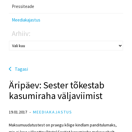
Pressiteade
Meediakajastus
Arhiiv:
Tagasi
Äripäev: Sester tõkestab
kasumiraha väljaviimist
19.01.2017
MEEDIAKAJASTUS
Maksumuudatustest on praegu kõige kindlam panditulumaks,