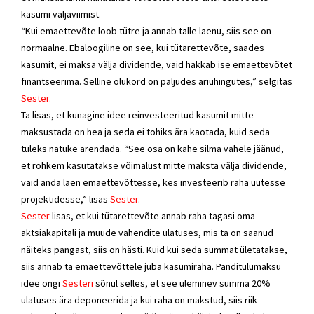
kasumi väljaviimist.
“Kui emaettevõte loob tütre ja annab talle laenu, siis see on
normaalne. Ebaloogiline on see, kui tütarettevõte, saades
kasumit, ei maksa välja dividende, vaid hakkab ise emaettevõtet
finantseerima. Selline olukord on paljudes äriühingutes,” selgitas
Sester.
Ta lisas, et kunagine idee reinvesteeritud kasumit mitte
maksustada on hea ja seda ei tohiks ära kaotada, kuid seda
tuleks natuke arendada. “See osa on kahe silma vahele jäänud,
et rohkem kasutatakse võimalust mitte maksta välja dividende,
vaid anda laen emaettevõttesse, kes investeerib raha uutesse
projektidesse,” lisas
Sester
.
Sester
lisas, et kui tütarettevõte annab raha tagasi oma
aktsiakapitali ja muude vahendite ulatuses, mis ta on saanud
näiteks pangast, siis on hästi. Kuid kui seda summat ületatakse,
siis annab ta emaettevõttele juba kasumiraha. Panditulumaksu
idee ongi
Sesteri
sõnul selles, et see üleminev summa 20%
ulatuses ära deponeerida ja kui raha on makstud, siis riik