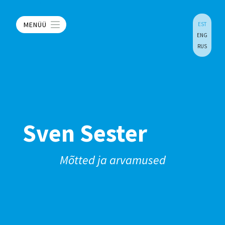
MENÜÜ
EST
ENG
RUS
Sven Sester
Mõtted ja arvamused