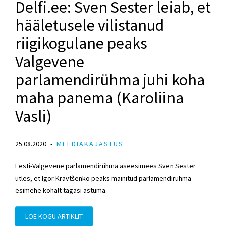
Delfi.ee: Sven Sester leiab, et
hääletusele vilistanud
riigikogulane peaks
Valgevene
parlamendirühma juhi koha
maha panema (Karoliina
Vasli)
25.08.2020
MEEDIAKAJASTUS
Eesti-Valgevene parlamendirühma aseesimees Sven Sester
ütles, et Igor Kravtšenko peaks mainitud parlamendirühma
esimehe kohalt tagasi astuma.
LOE KOGU ARTIKLIT