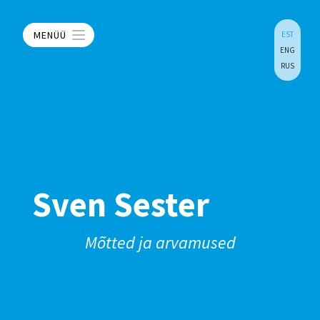
MENÜÜ
EST
ENG
RUS
Sven Sester
Mõtted ja arvamused