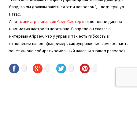
базу, то мы должны заняться этим вопросом”, – подчеркнул
Ратас.
А вот
министр финансов Свен Сестер
в отношении данных
инициатив настроен негативно. В апреле он сказал в
интервью Aripaev, что у управ и так есть гибкость в
отношении налогов(например, самоуправление само решает,
хочет ли оно собирать земельный налог, и в каком размере).
© Sven Sester
sven.sester@riigikogu.ee