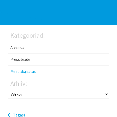
Kategooriad:
Arvamus
Pressiteade
Meediakajastus
Arhiiv:
Tagasi