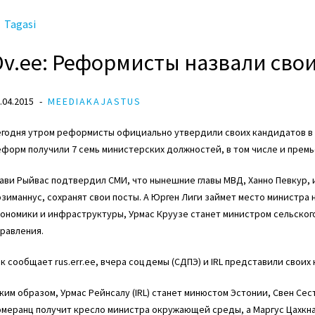
Tagasi
Dv.ee: Реформисты назвали сво
.04.2015
MEEDIAKAJASTUS
егодня утром реформисты официально утвердили своих кандидатов в 
форм получили 7 семь министерских должностей, в том числе и премь
ави Рыйвас подтвердил СМИ, что нынешние главы МВД, Ханно Певкур, 
зиманнус, сохранят свои посты. А Юрген Лиги займет место министра 
ономики и инфраструктуры, Урмас Круузе станет министром сельского
равления.
к сообщает rus.err.ee, вчера соцдемы (СДПЭ) и IRL представили своих
ким образом, Урмас Рейнсалу (IRL) станет минюстом Эстонии, Свен С
омеранц получит кресло министра окружающей среды, а Маргус Цахкн