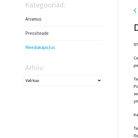
Kategooriad:
Arvamus
Pressiteade
07
Meediakajastus
С
ре
Arhiiv:
Та
Ро
эк
уп
Ка
Та
П