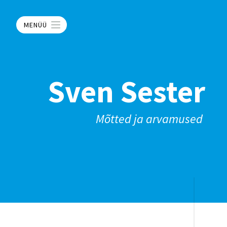
MENÜÜ
Sven Sester
Mõtted ja arvamused