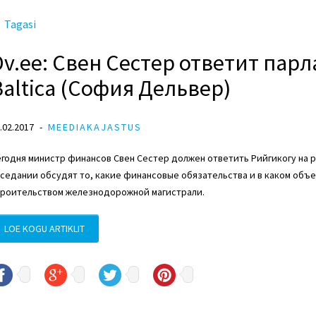
Tagasi
Dv.ee: Свен Сестер ответит парл
Baltica (София Дельвер)
.02.2017
MEEDIAKAJASTUS
годня министр финансов Свен Сестер должен ответить Рийгикогу на раз
седании обсудят то, какие финансовые обязательства и в каком объем
троительством железнодорожной магистрали.
LOE KOGU ARTIKLIT