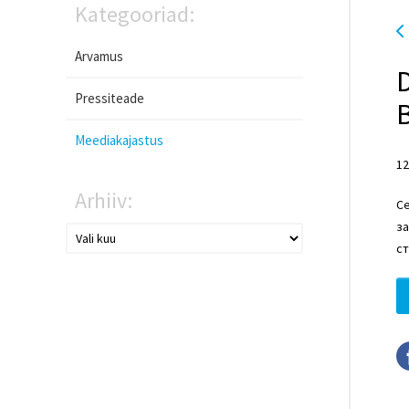
Kategooriad:
Arvamus
Pressiteade
Meediakajastus
12
Arhiiv:
Се
за
с