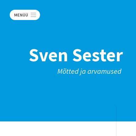
MENÜÜ
Sven Sester
Mõtted ja arvamused