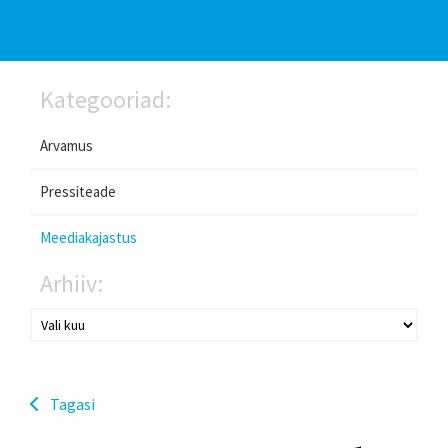
Kategooriad:
Arvamus
Pressiteade
Meediakajastus
Arhiiv:
Tagasi