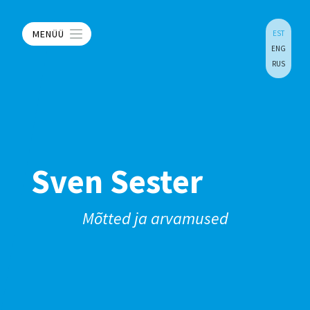
MENÜÜ
EST
ENG
RUS
Sven Sester
Mõtted ja arvamused