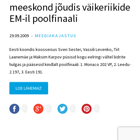
meeskond jõudis väikeriikide
EM-il poolfinaali
29.09.2009
MEEDIAKAJASTUS
Eesti koondis koosseisus Sven Sester, Vassili Levenko, Tiit
Laanemäe ja Maksim Karpov püsisid kogu eelringi vältel liidrite
hulgas ja pääsesid kindlalt poolfinaali: 1. Monaco 202 VP, 2. Leedu-
2 197, 3. Eesti 191.
LOE LÄHEMALT