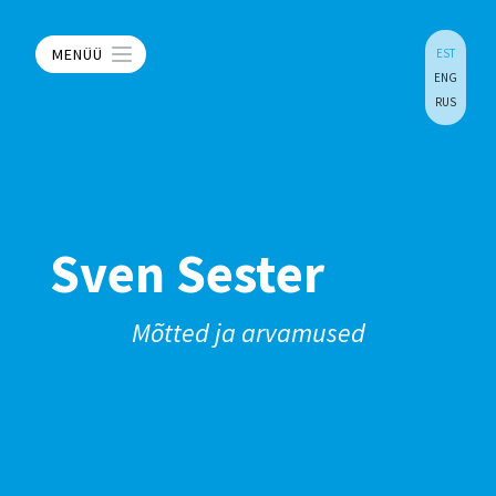
MENÜÜ
EST
ENG
RUS
Sven Sester
Mõtted ja arvamused