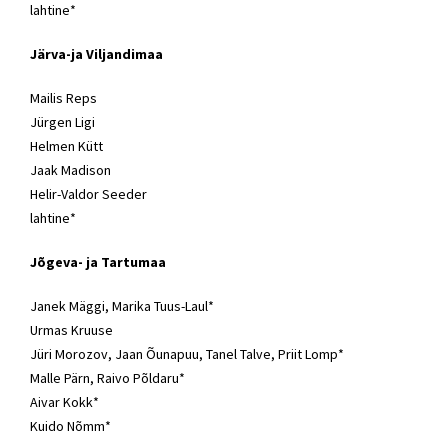
lahtine*
Järva-ja Viljandimaa
Mailis Reps
Jürgen Ligi
Helmen Kütt
Jaak Madison
Helir-Valdor Seeder
lahtine*
Jõgeva- ja Tartumaa
Janek Mäggi
, Marika Tuus-Laul*
Urmas Kruuse
Jüri Morozov, Jaan Õunapuu, Tanel Talve, Priit Lomp*
Malle Pärn, Raivo Põldaru*
Aivar Kokk*
Kuido Nõmm*