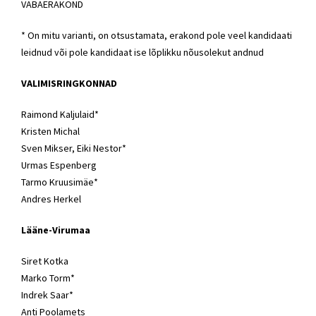
VABAERAKOND
* On mitu varianti, on otsustamata, erakond pole veel kandidaati
leidnud või pole kandidaat ise lõplikku nõusolekut andnud
VALIMISRINGKONNAD
Raimond Kaljulaid*
Kristen Michal
Sven Mikser
, Eiki Nestor*
Urmas Espenberg
Tarmo Kruusimäe
*
Andres Herkel
Lääne-Virumaa
Siret Kotka
Marko Torm*
Indrek Saar
*
Anti Poolamets