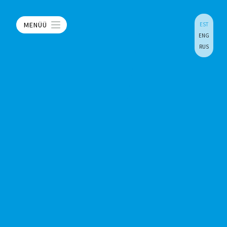
MENÜÜ
EST
ENG
RUS