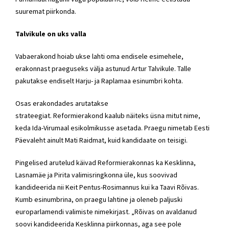
suuremat piirkonda.
Talvikule on uks valla
Vabaerakond
hoiab ukse lahti oma endisele esimehele,
erakonnast praeguseks välja astunud
Artur Talvikule
. Talle
pakutakse endiselt Harju- ja Raplamaa esinumbri kohta.
Osas erakondades arutatakse
strateegiat.
Reformierakond
kaalub näiteks üsna mitut nime,
keda Ida-Virumaal esikolmikusse asetada. Praegu nimetab Eesti
Päevaleht ainult Mati Raidmat, kuid kandidaate on teisigi.
Pingelised arutelud käivad
Reformierakonnas
ka Kesklinna,
Lasnamäe ja Pirita valimisringkonna üle, kus soovivad
kandideerida nii Keit Pentus-Rosimannus kui ka Taavi Rõivas.
Kumb esinumbrina, on praegu lahtine ja oleneb paljuski
europarlamendi valimiste nimekirjast. „Rõivas on avaldanud
soovi kandideerida Kesklinna piirkonnas, aga see pole