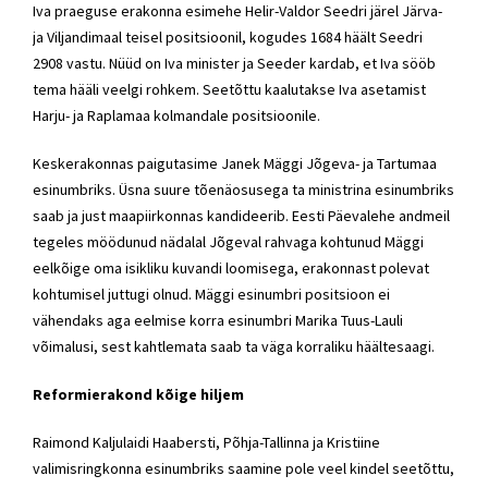
Iva
praeguse erakonna esimehe
Helir-Valdor Seedri
järel Järva-
ja Viljandimaal teisel positsioonil, kogudes 1684 häält Seedri
2908 vastu. Nüüd on Iva minister ja Seeder kardab, et Iva sööb
tema hääli veelgi rohkem. Seetõttu kaalutakse Iva asetamist
Harju- ja Raplamaa kolmandale positsioonile.
Keskerakonnas
paigutasime
Janek Mäggi
Jõgeva- ja Tartumaa
esinumbriks. Üsna suure tõenäosusega ta ministrina esinumbriks
saab ja just maapiirkonnas kandideerib. Eesti Päevalehe andmeil
tegeles möödunud nädalal Jõgeval rahvaga kohtunud Mäggi
eelkõige oma isikliku kuvandi loomisega, erakonnast polevat
kohtumisel juttugi olnud. Mäggi esinumbri positsioon ei
vähendaks aga eelmise korra esinumbri Marika Tuus-Lauli
võimalusi, sest kahtlemata saab ta väga korraliku häältesaagi.
Reformierakond
kõige hiljem
Raimond Kaljulaidi Haabersti, Põhja-Tallinna ja Kristiine
valimisringkonna esinumbriks saamine pole veel kindel seetõttu,