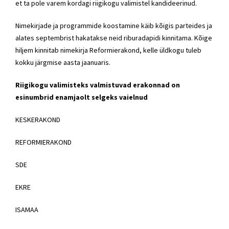
et ta pole varem kordagi riigikogu valimistel kandideerinud.
Nimekirjade ja programmide koostamine käib kõigis parteides ja
alates septembrist hakatakse neid riburadapidi kinnitama. Kõige
hiljem kinnitab nimekirja
Reformierakond
, kelle üldkogu tuleb
kokku järgmise aasta jaanuaris.
Riigikogu valimisteks valmistuvad erakonnad on
esinumbrid enamjaolt selgeks vaielnud
KESKERAKOND
REFORMIERAKOND
SDE
EKRE
ISAMAA