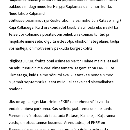
pakkuda midagi muud kui Harjuja Raplamaa esinumbri kohta.
Nüüd läheb Kaljurand
võitlusse
peaministri
ja
Keskerakonna
esimehe
Jüri
Ratase
ning
Refor
Kaja Kallasega. Kuid erakondadel tasub alati hoida uks irvakil ka
teise või kolmanda positsiooni puhul: ühiskonnas tuntud ja
mõjukale inimesele, olgu ta ettevõtja, ühiskonnategelane, laulja
või näitleja, on motiveeriv pakkuda kõrget kohta.
Riigikogu
EKRE
fraktsiooni esimees Martin Helme mainis, et neil
on mitu tuntud nime veel nimetamata. Tegemist on
EKRE
uute
liikmetega, kuid Helme sõnutsi avalikustatakse nende nimed
hiljemalt septembriks, sest muidu ei saaks nad sisevalimistel
osaleda.
Üks on aga selge:
Mart Helme
EKRE
esimehena võib valida
endale sobiva piirkonna. Kas selleks jääb tema senine kants
Pärnumaa või otsustab ta astuda
Ratase
, Kallase ja Kaljuranna
vastu, on otsustamise küsimus. Arvestades, et
EKRE
on
Pärnumaal nagunii väga populaarne, võib Helme eelistada