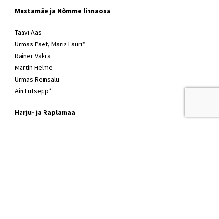
Mustamäe ja Nõmme linnaosa
Taavi Aas
Urmas Paet, Maris Lauri*
Rainer Vakra
Martin Helme
Urmas Reinsalu
Ain Lutsepp*
Harju- ja Raplamaa
Jüri
Ratas
Kaja Kallas
Marina Kaljurand
Mart Helme
, Henn Põlluaas
Jüri Luik
,
Toomas Tõniste
,
Kaia Iva
Artur Talvik
Tartu linn