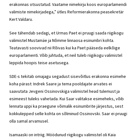
erakonnas otsustatud. Vaatame nimekirju koos europarlamendi
valimiste nimekirjadega,” ütles
Reformierakonna
peasekretär
Kert Valdaru.
See tähendab sedagi, et Urmas Paet ei pruugi saada riigikogu
valimistel Mustamäe ja Nõmme linnaosa esinumbri kohta.
Teatavasti soovivad nii Rõivas kui ka Paet pääseda eelkõige
europarlamenti. Võib juhtuda, et neil tuleb riigikogu valimistel
leppida hoopis teise asetusega.
SDE
-s tekitab omajagu segadust sisevõitlus erakonna esimehe
koha pärast:
Indrek Saare
ja tema pooldajate arvates ei
saavutata
Jevgeni Ossinovskiga
valimistel head tulemust ja
esimeest tuleks vahetada. Kui Saar valitakse esimeheks, võib
lennata uppi ka praegune võimalik esinumbrite järjestus, sest
kokkulepped selle kohta on sõlminud
Ossinovski
. Saar ei pruugi
olla samal arvamusel.
Isamaaski on intriig. Möödunud riigikogu valimistel oli
Kaia