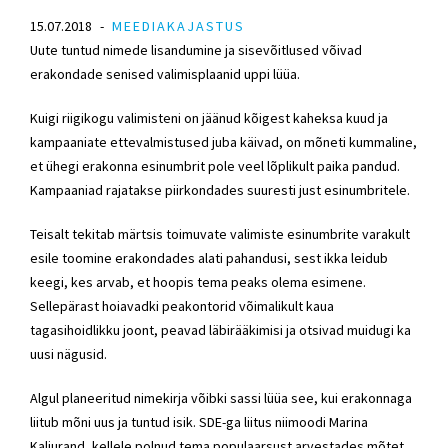
15.07.2018
MEEDIAKAJASTUS
Uute tuntud nimede lisandumine ja sisevõitlused võivad
erakondade senised valimisplaanid uppi lüüa.
Kuigi riigikogu valimisteni on jäänud kõigest kaheksa kuud ja
kampaaniate ettevalmistused juba käivad, on mõneti kummaline,
et ühegi erakonna esinumbrit pole veel lõplikult paika pandud.
Kampaaniad rajatakse piirkondades suuresti just esinumbritele.
Teisalt tekitab märtsis toimuvate valimiste esinumbrite varakult
esile toomine erakondades alati pahandusi, sest ikka leidub
keegi, kes arvab, et hoopis tema peaks olema esimene.
Sellepärast hoiavadki peakontorid võimalikult kaua
tagasihoidlikku joont, peavad läbirääkimisi ja otsivad muidugi ka
uusi nägusid.
Algul planeeritud nimekirja võibki sassi lüüa see, kui erakonnaga
liitub mõni uus ja tuntud isik.
SDE
-ga liitus niimoodi Marina
Kaljurand, kellele polnud tema populaarsust arvestades mõtet