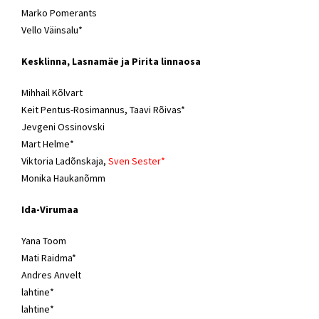
Marko Pomerants
Vello Väinsalu*
Kesklinna, Lasnamäe ja Pirita linnaosa
Mihhail Kõlvart
Keit Pentus-Rosimannus, Taavi Rõivas*
Jevgeni Ossinovski
Mart Helme
*
Viktoria Ladõnskaja
,
Sven Sester
*
Monika Haukanõmm
Ida-Virumaa
Yana Toom
Mati Raidma*
Andres Anvelt
lahtine*
lahtine*