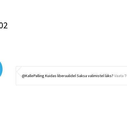
02
@KallePalling Kuidas liberaalidel Saksa valimistel läks?
Vaata T