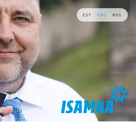
EST
ENG
RUS