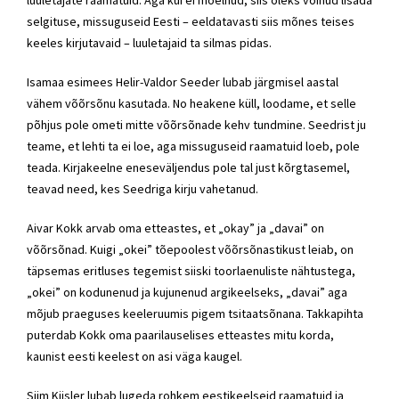
selgituse, missuguseid Eesti – eeldatavasti siis mõnes teises
keeles kirjutavaid – luuletajaid ta silmas pidas.
Isamaa esimees Helir-Valdor Seeder lubab järgmisel aastal
vähem võõrsõnu kasutada. No heakene küll, loodame, et selle
põhjus pole ometi mitte võõrsõnade kehv tundmine. Seedrist ju
teame, et lehti ta ei loe, aga missuguseid raamatuid loeb, pole
teada. Kirjakeelne eneseväljendus pole tal just kõrgtasemel,
teavad need, kes Seedriga kirju vahetanud.
Aivar Kokk arvab oma etteastes, et „okay” ja „davai” on
võõrsõnad. Kuigi „okei” tõepoolest võõrsõnastikust leiab, on
täpsemas eritluses tegemist siiski toorlaenuliste nähtustega,
„okei” on kodunenud ja kujunenud argikeelseks, „davai” aga
mõjub praeguses keeleruumis pigem tsitaatsõnana. Takkapihta
puterdab Kokk oma paarilauselises etteastes mitu korda,
kaunist eesti keelest on asi väga kaugel.
Siim Kiisler lubab lugeda rohkem eestikeelseid raamatuid ja