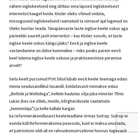
vähem ingliskeelseid ning ühtlasi oma lapsed ingliskeelsest
internetist kaugel hoida. Kiisler oleks võinud viidata,
missuguseid ingliskeelseid raamatuid ta viimasel ajal lugenud on.
Oleks huvitav teada. Tänapäevaste laste inglise keele oskus aga
pärinebki suurelt jaolt internetist – kas Kiisler soovib, et laste
inglise keele oskus kängu jääks? Eesti ja inglise keele
vastandamine on üldse kummaline – miks peaks parem eesti
keel tulema inglise keele oskuse ja praktiseerimise piiramise
arvelt?
Setu keelt purssinud Priit Sibul lubab eesti keele teemaga edasi
minna seadusandlikul tasandil. Eeldatavasti minnakse edasi
„Boltide ja Woltidega”, kellele kuulutas sõja juba minister Tõnis
Lukas (kes ise ütleb, muide, kõrgharidusele vaatamata
„teenendaja”) ja kelle kallale kargas
ka reformierakondlasest keeleteadlane Urmas Sutrop. Sutrop ei
esinda küll Reformierakonna peavoolu, kuid ei maksa unustada,
et patriotismi sildi all on rahvuskonservatiivne hoovus tugevasti
esindatud ka oravaparteis, mida ühendab Isamaaga ka