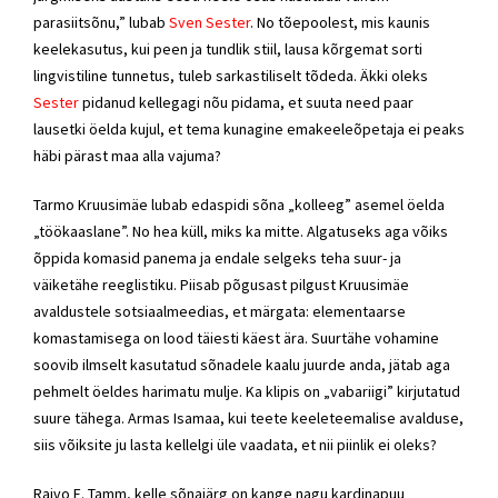
parasiitsõnu,” lubab
Sven Sester
. No tõepoolest, mis kaunis
keelekasutus, kui peen ja tundlik stiil, lausa kõrgemat sorti
lingvistiline tunnetus, tuleb sarkastiliselt tõdeda. Äkki oleks
Sester
pidanud kellegagi nõu pidama, et suuta need paar
lausetki öelda kujul, et tema kunagine emakeeleõpetaja ei peaks
häbi pärast maa alla vajuma?
Tarmo Kruusimäe lubab edaspidi sõna „kolleeg” asemel öelda
„töökaaslane”. No hea küll, miks ka mitte. Algatuseks aga võiks
õppida komasid panema ja endale selgeks teha suur- ja
väiketähe reeglistiku. Piisab põgusast pilgust Kruusimäe
avaldustele sotsiaalmeedias, et märgata: elementaarse
komastamisega on lood täiesti käest ära. Suurtähe vohamine
soovib ilmselt kasutatud sõnadele kaalu juurde anda, jätab aga
pehmelt öeldes harimatu mulje. Ka klipis on „vabariigi” kirjutatud
suure tähega. Armas Isamaa, kui teete keeleteemalise avalduse,
siis võiksite ju lasta kellelgi üle vaadata, et nii piinlik ei oleks?
Raivo E. Tamm, kelle sõnajärg on kange nagu kardinapuu