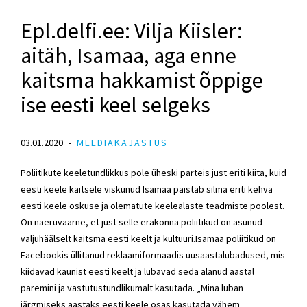
Epl.delfi.ee: Vilja Kiisler:
aitäh, Isamaa, aga enne
kaitsma hakkamist õppige
ise eesti keel selgeks
03.01.2020
MEEDIAKAJASTUS
Poliitikute keeletundlikkus pole üheski parteis just eriti kiita, kuid
eesti keele kaitsele viskunud Isamaa paistab silma eriti kehva
eesti keele oskuse ja olematute keelealaste teadmiste poolest.
On naeruväärne, et just selle erakonna poliitikud on asunud
valjuhäälselt kaitsma eesti keelt ja kultuuri.Isamaa poliitikud on
Facebookis üllitanud reklaamiformaadis uusaastalubadused, mis
kiidavad kaunist eesti keelt ja lubavad seda alanud aastal
paremini ja vastutustundlikumalt kasutada. „Mina luban
järgmiseks aastaks eesti keele osas kasutada vähem