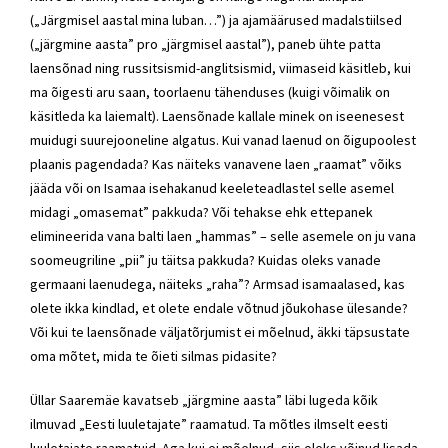
(„Järgmisel aastal mina luban…”) ja ajamäärused madalstiilsed
(„järgmine aasta” pro „järgmisel aastal”), paneb ühte patta
laensõnad ning russitsismid-anglitsismid, viimaseid käsitleb, kui
ma õigesti aru saan, toorlaenu tähenduses (kuigi võimalik on
käsitleda ka laiemalt). Laensõnade kallale minek on iseenesest
muidugi suurejooneline algatus. Kui vanad laenud on õigupoolest
plaanis pagendada? Kas näiteks vanavene laen „raamat” võiks
jääda või on Isamaa isehakanud keeleteadlastel selle asemel
midagi „omasemat” pakkuda? Või tehakse ehk ettepanek
elimineerida vana balti laen „hammas” – selle asemele on ju vana
soomeugriline „pii” ju täitsa pakkuda? Kuidas oleks vanade
germaani laenudega, näiteks „raha”? Armsad isamaalased, kas
olete ikka kindlad, et olete endale võtnud jõukohase ülesande?
Või kui te laensõnade väljatõrjumist ei mõelnud, äkki täpsustate
oma mõtet, mida te õieti silmas pidasite?
Üllar Saaremäe kavatseb „järgmine aasta” läbi lugeda kõik
ilmuvad „Eesti luuletajate” raamatud. Ta mõtles ilmselt eesti
luuletajate raamatuid. Aga kui ei mõelnud, siis oleks võinud lisada