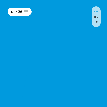
MENÜÜ
EST
ENG
RUS