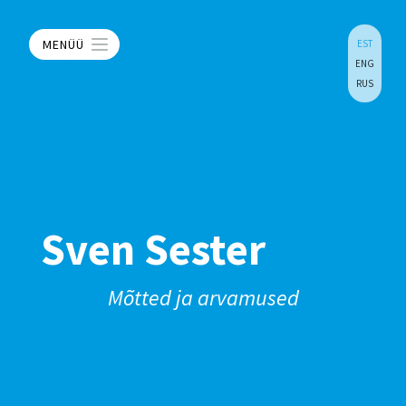
MENÜÜ
EST
ENG
RUS
Sven Sester
Mõtted ja arvamused