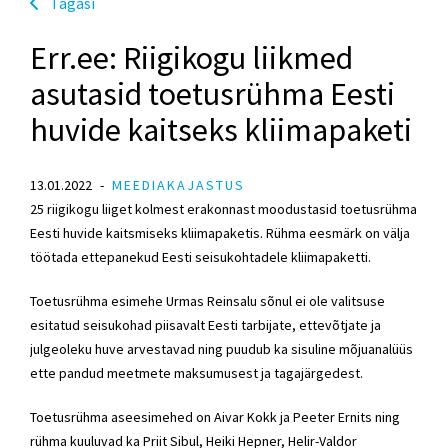
Tagasi
Err.ee: Riigikogu liikmed
asutasid toetusrühma Eesti
huvide kaitseks kliimapaketi
13.01.2022
MEEDIAKAJASTUS
25 riigikogu liiget kolmest erakonnast moodustasid toetusrühma
Eesti huvide kaitsmiseks kliimapaketis. Rühma eesmärk on välja
töötada ettepanekud Eesti seisukohtadele kliimapaketti.
Toetusrühma esimehe
Urmas Reinsalu
sõnul ei ole valitsuse
esitatud seisukohad piisavalt Eesti tarbijate, ettevõtjate ja
julgeoleku huve arvestavad ning puudub ka sisuline mõjuanalüüs
ette pandud meetmete maksumusest ja tagajärgedest.
Toetusrühma aseesimehed on
Aivar Kokk
ja Peeter Ernits ning
rühma kuuluvad ka
Priit Sibul
,
Heiki Hepner
,
Helir-Valdor