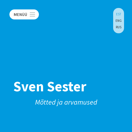
MENÜÜ
EST
ENG
RUS
Sven Sester
Mõtted ja arvamused