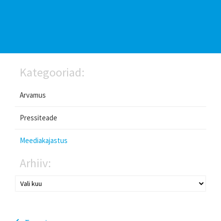
Kategooriad:
Arvamus
Pressiteade
Meediakajastus
Arhiiv: