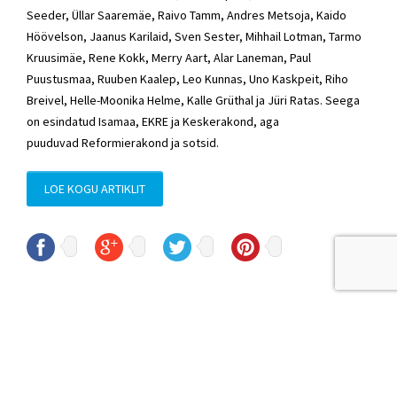
Seeder
,
Üllar Saaremäe
,
Raivo Tamm
,
Andres Metsoja
, Kaido
Höövelson, Jaanus Karilaid,
Sven Sester
,
Mihhail Lotman
,
Tarmo
Kruusimäe
, Rene Kokk, Merry Aart, Alar Laneman, Paul
Puustusmaa, Ruuben Kaalep, Leo Kunnas, Uno Kaskpeit, Riho
Breivel, Helle-Moonika Helme, Kalle Grüthal ja
Jüri Ratas
. Seega
on esindatud Isamaa,
EKRE
ja
Keskerakond
, aga
puuduvad
Reformierakond
ja
sotsid
.
LOE KOGU ARTIKLIT