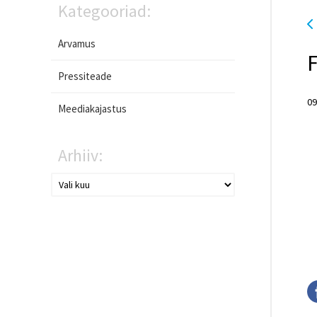
Kategooriad:
Arvamus
F
Pressiteade
09
Meediakajastus
Arhiiv: