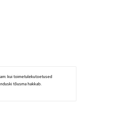
aam: kui toimetulekutoetused
janduski tõusma hakkab.