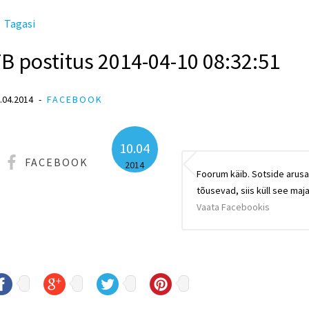
Tagasi
B postitus 2014-04-10 08:32:51
.04.2014
FACEBOOK
10.04
FACEBOOK
2014
Foorum käib. Sotside arus
tõusevad, siis küll see ma
Vaata Facebookis