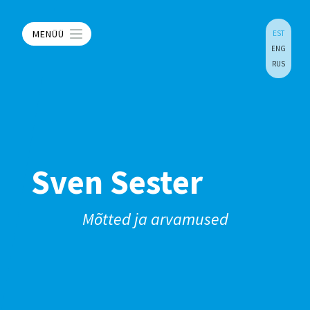
MENÜÜ
EST
ENG
RUS
Sven Sester
Mõtted ja arvamused