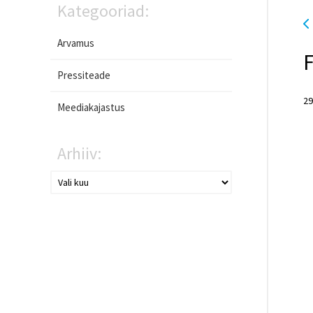
Kategooriad:
Arvamus
F
Pressiteade
29
Meediakajastus
Arhiiv: