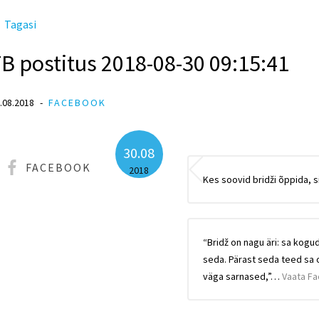
Tagasi
B postitus 2018-08-30 09:15:41
.08.2018
FACEBOOK
30.08
FACEBOOK
2018
Kes soovid bridži õppida, si
“Bridž on nagu äri: sa kogud
seda. Pärast seda teed sa o
väga sarnased,”…
Vaata F