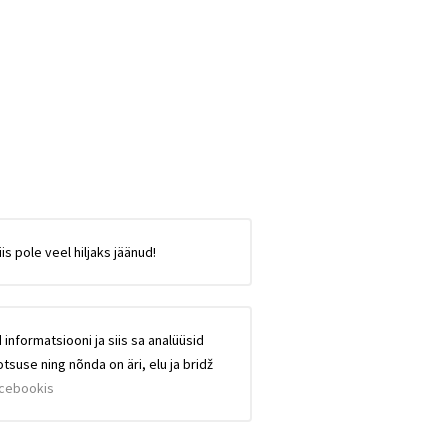
is pole veel hiljaks jäänud!
 informatsiooni ja siis sa analüüsid
tsuse ning nõnda on äri, elu ja bridž
acebookis