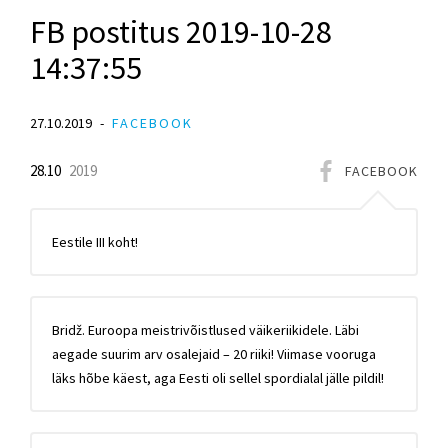
FB postitus 2019-10-28
14:37:55
27.10.2019
FACEBOOK
28.10
2019
FACEBOOK
Eestile III koht!
Bridž. Euroopa meistrivõistlused väikeriikidele. Läbi
aegade suurim arv osalejaid – 20 riiki! Viimase vooruga
läks hõbe käest, aga Eesti oli sellel spordialal jälle pildil!