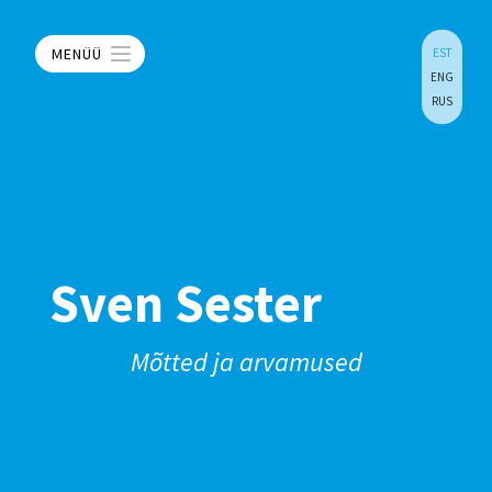
MENÜÜ
EST
ENG
RUS
Sven Sester
Mõtted ja arvamused