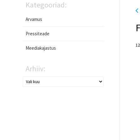
Kategooriad:
Arvamus
F
Pressiteade
12
Meediakajastus
Arhiiv: