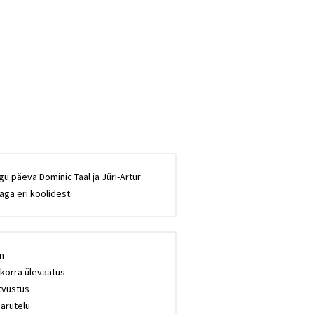
u päeva Dominic Taal ja Jüri-Artur
aga eri koolidest.
n
akorra ülevaatus
utvustus
 arutelu