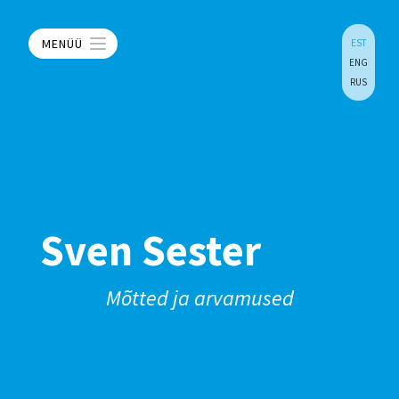
MENÜÜ
EST
ENG
RUS
Sven Sester
Mõtted ja arvamused