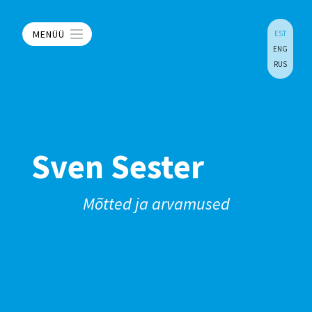
MENÜÜ
EST
ENG
RUS
Sven Sester
Mõtted ja arvamused