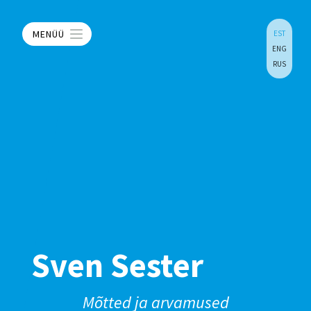
MENÜÜ
EST
ENG
RUS
Sven Sester
Mõtted ja arvamused