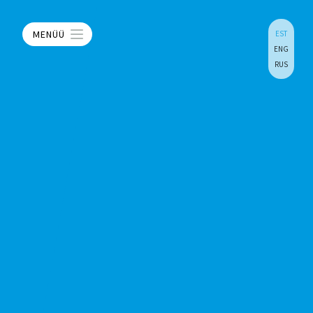
MENÜÜ
EST
ENG
RUS