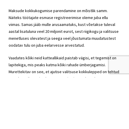
Maksude kokkukogumise parendamine on mõistlik samm.
Näiteks töötajate esmase registreerimise oleme juba ellu
viimas. Samas jääb mulle arusaamatuks, kust võetakse tuleval
aastal lisatuluna veel 20 miljonit eurot, sest riigikogu ja valitsuse
menetluses olevatest ja seega veel jõustumata muudatustest
oodatav tulu on juba eelarvesse arvestatud.
Vaadates kõiki neid katteallikaid paistab vägisi, et tegemist on
lapitekiga, mis peaks katma kõiki rahade ümberjagamisi.
Murettekitav on see, et ajutise valitsuse kokkulepped on tehtud
enne kevadist majandusprognoosi, mis annaks selgema
arusaama majanduse suundumustest ja baasandmetest.
Lähtudes parempoolsest konservatiivsest maailmavaatest
oleme varasemalt kõigepealt teinud selgeks, millised on meie
tulud ning selle info pealt oleme saanud teha otsuseid erinevate
uute poliitikate elluviimiseks. Täna pannakse paika kõigepealt
lubadused ja alles siis otsitakse katteallikaid ning see on sisuline
paradigma muutus, mida varem ei ole olnud.