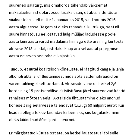
suureneb salaturg, mis omakorda tähendab väiksemat
maksulaekumist eelarvesse. Lisaks usun, et aktsiiside tõste
viiakse tehniliselt mitte 1. jaanuariks 2015, vaid hoopis 2016.
aasta algusesse. Tegemist oleks rahandusliku trikiga, sest nii
suure hinnatõusu eel ostavad hulgimüüjad ladudesse poole
aasta kuni aasta varud madalama hinnaga ette ära ning kui tõsta
aktsiise 2015. aastal, ostetaks kaup ära sel aastal ja järgmise
aasta eelarves see raha ei kajastuks.
Tundub, et uutel koalitsioonikõnelustel ei räägitud kange ja lahja
alkoholi aktsiisi ühtlustamises, mida sotsiaaldemokraadid on
varem tulihingeliselt toetanud. Aktsiiside vahe on hetkel 2,6
korda ning 15-protsendilise aktsiisitõusu järel suurenevad käärid
rahalises mõttes veelgi. Aktsiiside ühtlustamine oleks andnud
koheselt riigieelarvesse täiendavat tulu ligi 60 miljonit eurot. Kui
lisada sellega tekkiv täiendav käibemaks, siis kogulaekumine
oleks küündinud 80 miljoni lisaeuroni.
Erimärgistatud kütuse ostjatel on hetkel laustoetus läbi selle,