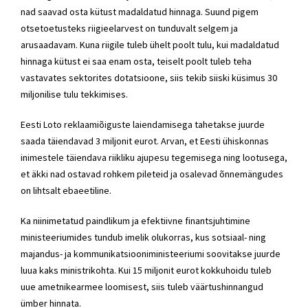
nad saavad osta kütust madaldatud hinnaga. Suund pigem
otsetoetusteks riigieelarvest on tunduvalt selgem ja
arusaadavam. Kuna riigile tuleb ühelt poolt tulu, kui madaldatud
hinnaga kütust ei saa enam osta, teiselt poolt tuleb teha
vastavates sektorites dotatsioone, siis tekib siiski küsimus 30
miljonilise tulu tekkimises.
Eesti Loto reklaamiõiguste laiendamisega tahetakse juurde
saada täiendavad 3 miljonit eurot. Arvan, et Eesti ühiskonnas
inimestele täiendava riikliku ajupesu tegemisega ning lootusega,
et äkki nad ostavad rohkem pileteid ja osalevad õnnemängudes
on lihtsalt ebaeetiline.
Ka niinimetatud paindlikum ja efektiivne finantsjuhtimine
ministeeriumides tundub imelik olukorras, kus sotsiaal- ning
majandus- ja kommunikatsiooniministeeriumi soovitakse juurde
luua kaks ministrikohta. Kui 15 miljonit eurot kokkuhoidu tuleb
uue ametnikearmee loomisest, siis tuleb väärtushinnangud
ümber hinnata.