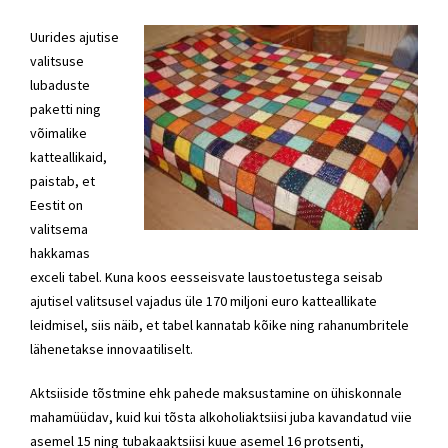
Uurides ajutise
valitsuse
lubaduste
paketti ning
võimalike
katteallikaid,
paistab, et
Eestit on
valitsema
hakkamas
exceli tabel. Kuna koos eesseisvate laustoetustega seisab
ajutisel valitsusel vajadus üle 170 miljoni euro katteallikate
leidmisel, siis näib, et tabel kannatab kõike ning rahanumbritele
lähenetakse innovaatiliselt.
Aktsiiside tõstmine ehk pahede maksustamine on ühiskonnale
mahamüüdav, kuid kui tõsta alkoholiaktsiisi juba kavandatud viie
asemel 15 ning tubakaaktsiisi kuue asemel 16 protsenti,