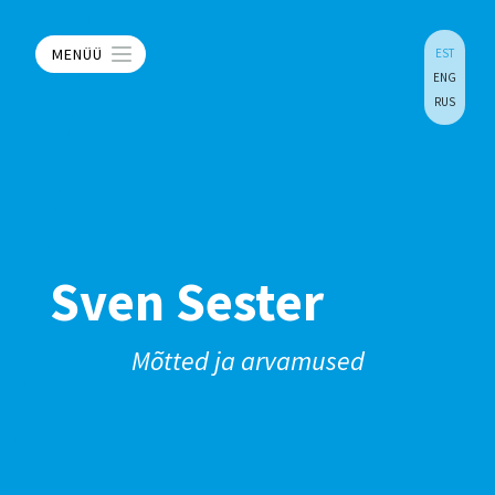
MENÜÜ
EST
ENG
RUS
Sven Sester
Mõtted ja arvamused