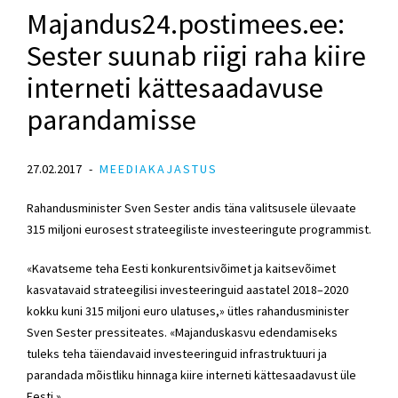
Majandus24.postimees.ee:
Sester suunab riigi raha kiire
interneti kättesaadavuse
parandamisse
27.02.2017
MEEDIAKAJASTUS
Rahandusminister Sven Sester andis täna valitsusele ülevaate
315 miljoni eurosest strateegiliste investeeringute programmist.
«Kavatseme teha Eesti konkurentsivõimet ja kaitsevõimet
kasvatavaid strateegilisi investeeringuid aastatel 2018–2020
kokku kuni 315 miljoni euro ulatuses,» ütles rahandusminister
Sven Sester pressiteates. «Majanduskasvu edendamiseks
tuleks teha täiendavaid investeeringuid infrastruktuuri ja
parandada mõistliku hinnaga kiire interneti kättesaadavust üle
Eesti.»