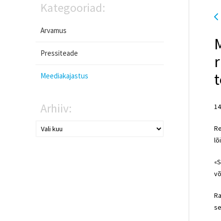
Kategooriad:
Arvamus
Pressiteade
r
t
Meediakajastus
Arhiiv:
14
Re
lõ
«S
võ
Ra
se