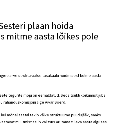
Sesteri plaan hoida
us mitme aasta lõikes pole
riigieelarve strukturaalse tasakaalu hoidmisest kolme aasta
sete tegurite mõju on eemaldatud. Seda tsükli kõikumist juba
 rahanduskomisjoni liige Aivar Sõerd.
 kui mõnel aastal tekib väike struktuurne puudujääk, saaks
vastavat muutmist asub valitsus arutama tuleva aasta alguses.