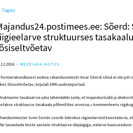
Tagasi
Majandus24.postimees.ee: Sõerd: 
iigieelarve struktuurses tasakaal
õsiseltvõetav
.12.2016
MEEDIAKAJASTUS
formierakondlasest endise rahandusministri Aivar Sõerdi sõnul ei ole jutt 
ikes tõsiseltvõetav, kirjutab ERRi uudisteportaal.
truktuurne tasakaal ise juba tähendabki seda, et majandustsükli ja ühekord
etakse struktuurse tasakaalu põhimõttes arvesse,» kommenteeris riigikogu
handusminister Sven Sester soovib tulevikus riigieelarveid koostada nii, et
lle tasandada teiste aastate struktuurse ülejäägiga, eelarve baasseaduse 