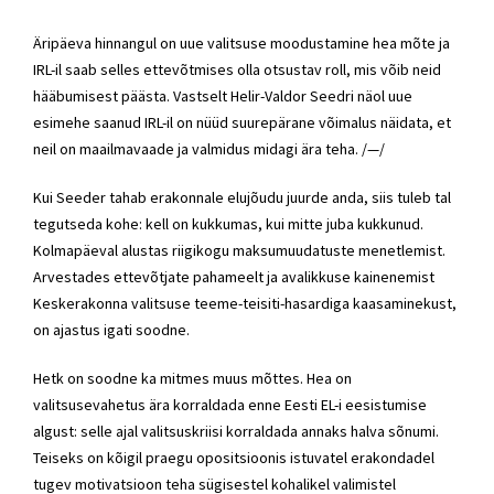
Äripäeva hinnangul on uue valitsuse moodustamine hea mõte ja
IRL-il saab selles ettevõtmises olla otsustav roll, mis võib neid
hääbumisest päästa. Vastselt Helir-Valdor Seedri näol uue
esimehe saanud IRL-il on nüüd suurepärane võimalus näidata, et
neil on maailmavaade ja valmidus midagi ära teha. /—/
Kui Seeder tahab erakonnale elujõudu juurde anda, siis tuleb tal
tegutseda kohe: kell on kukkumas, kui mitte juba kukkunud.
Kolmapäeval alustas riigikogu maksumuudatuste menetlemist.
Arvestades ettevõtjate pahameelt ja avalikkuse kainenemist
Keskerakonna valitsuse teeme-teisiti-hasardiga kaasaminekust,
on ajastus igati soodne.
Hetk on soodne ka mitmes muus mõttes. Hea on
valitsusevahetus ära korraldada enne Eesti EL-i eesistumise
algust: selle ajal valitsuskriisi korraldada annaks halva sõnumi.
Teiseks on kõigil praegu opositsioonis istuvatel erakondadel
tugev motivatsioon teha sügisestel kohalikel valimistel