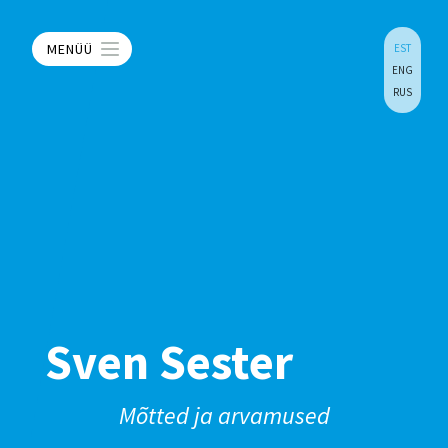
MENÜÜ
EST
ENG
RUS
Sven Sester
Mõtted ja arvamused