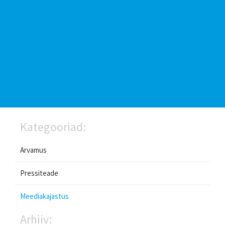
Kategooriad:
Arvamus
Pressiteade
Meediakajastus
Arhiiv: