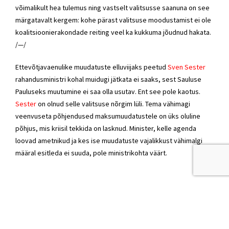
võimalikult hea tulemus ning vastselt valitsusse saanuna on see
märgatavalt kergem: kohe pärast valitsuse moodustamist ei ole
koalitsioonierakondade reiting veel ka kukkuma jõudnud hakata.
/—/
Ettevõtjavaenulike muudatuste elluviijaks peetud
Sven Sester
rahandusministri kohal muidugi jätkata ei saaks, sest Sauluse
Pauluseks muutumine ei saa olla usutav. Ent see pole kaotus.
Sester
on olnud selle valitsuse nõrgim lüli. Tema vähimagi
veenvuseta põhjendused maksumuudatustele on üks oluline
põhjus, mis kriisil tekkida on lasknud. Minister, kelle agenda
loovad ametnikud ja kes ise muudatuste vajalikkust vähimalgi
määral esitleda ei suuda, pole ministrikohta väärt.