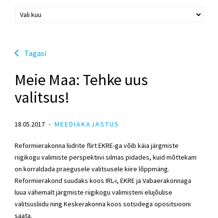
Tagasi
Meie Maa: Tehke uus
valitsus!
18.05.2017
MEEDIAKAJASTUS
Reformierakonna liidrite flirt EKRE-ga võib käia järgmiste
riigikogu valimiste perspektiivi silmas pidades, kuid mõttekam
on korraldada praegusele valitsusele kiire lõppmäng.
Reformierakond suudaks koos IRL-i, EKRE ja Vabaerakonnaga
luua vähemalt järgmiste riigikogu valimisteni elujõulise
valitsusliidu ning Keskerakonna koos sotsidega opositsiooni
saata.