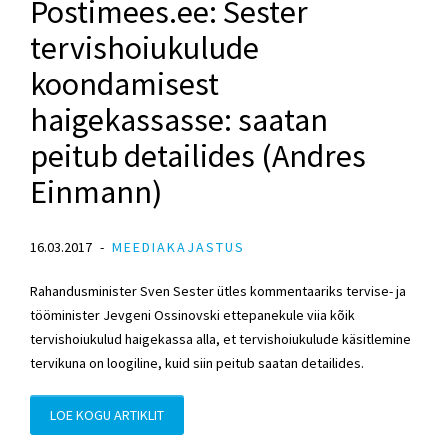
Postimees.ee: Sester
tervishoiukulude
koondamisest
haigekassasse: saatan
peitub detailides (Andres
Einmann)
16.03.2017
MEEDIAKAJASTUS
Rahandusminister Sven Sester ütles kommentaariks tervise- ja
tööminister Jevgeni Ossinovski ettepanekule viia kõik
tervishoiukulud haigekassa alla, et tervishoiukulude käsitlemine
tervikuna on loogiline, kuid siin peitub saatan detailides.
LOE KOGU ARTIKLIT