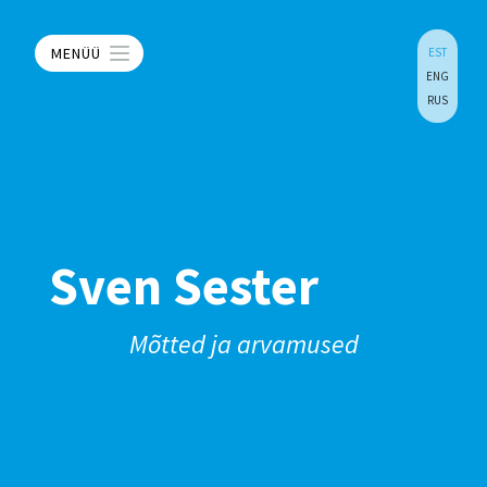
MENÜÜ
EST
ENG
RUS
Sven Sester
Mõtted ja arvamused