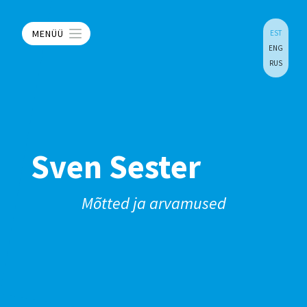
MENÜÜ
EST
ENG
RUS
Sven Sester
Mõtted ja arvamused