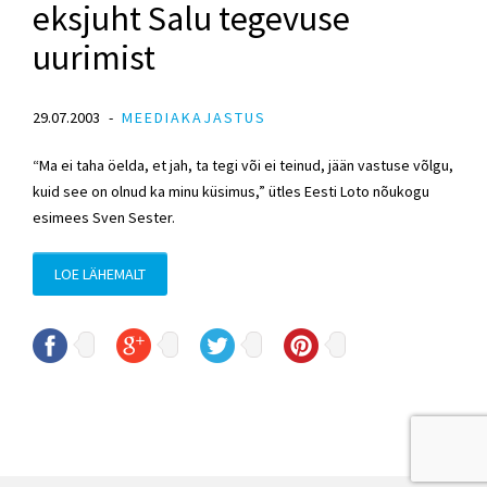
eksjuht Salu tegevuse
uurimist
29.07.2003
MEEDIAKAJASTUS
“Ma ei taha öelda, et jah, ta tegi või ei teinud, jään vastuse võlgu,
kuid see on olnud ka minu küsimus,” ütles Eesti Loto nõukogu
esimees Sven Sester.
LOE LÄHEMALT