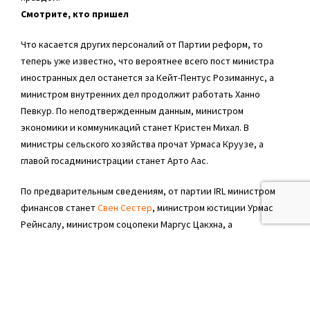
Смотрите, кто пришел
Что касается других персоналий от Партии реформ, то
теперь уже известно, что вероятнее всего пост министра
иностранных дел останется за Кейт-Пентус Розиманнус, а
министром внутренних дел продолжит работать Ханно
Певкур. По неподтвержденным данным, министром
экономики и коммуникаций станет Кристен Михал. В
министры сельского хозяйства прочат Урмаса Круузе, а
главой госадминистрации станет Арто Аас.
По предварительным сведениям, от партии IRL министром
финансов станет
Свен Сестер
, министром юстиции Урмас
Рейнсалу, министром соцопеки Маргус Цакхна, а
Министерством окружающей среды поставят заведовать
Марко Померанца.
Из членов СДПЭ на своем посту министра обороны останется
Свен Миксер. Урве Пало получит пост министра внешней