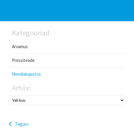
Kategooriad:
Arvamus
Pressiteade
Meediakajastus
Arhiiv:
Tagasi