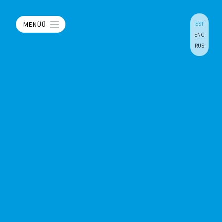
MENÜÜ
EST
ENG
RUS