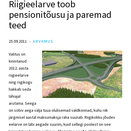
Riigieelarve toob
pensionitõusu ja paremad
teed
25.09.2011
ARVAMUS
Valitus on
kinnitanud
2012. aasta
riigieelarve
ning riigikogu
hakkab seda
lähiajal
arutama. Seega
on sobiv aega välja tuua olulisemad valdkonnad, kuhu riik
järgmisel aastal maksumaksja raha suunab. Riigikokku jõudev
eelarve on läbi aegade suurim, kuid sellegi poolest on see