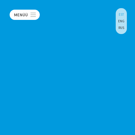
MENÜÜ
EST
ENG
RUS