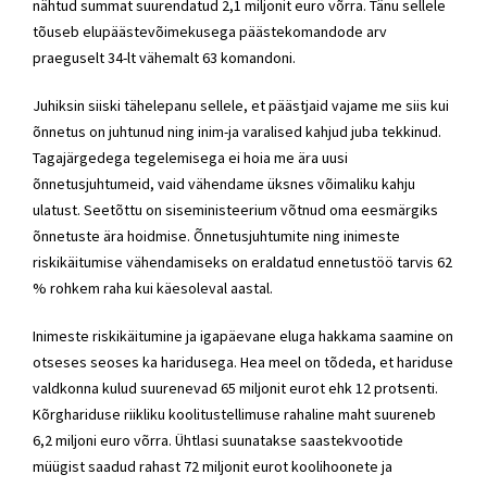
nähtud summat suurendatud 2,1 miljonit euro võrra. Tänu sellele
tõuseb elupäästevõimekusega päästekomandode arv
praeguselt 34-lt vähemalt 63 komandoni.
Juhiksin siiski tähelepanu sellele, et päästjaid vajame me siis kui
õnnetus on juhtunud ning inim-ja varalised kahjud juba tekkinud.
Tagajärgedega tegelemisega ei hoia me ära uusi
õnnetusjuhtumeid, vaid vähendame üksnes võimaliku kahju
ulatust. Seetõttu on siseministeerium võtnud oma eesmärgiks
õnnetuste ära hoidmise. Õnnetusjuhtumite ning inimeste
riskikäitumise vähendamiseks on eraldatud ennetustöö tarvis 62
% rohkem raha kui käesoleval aastal.
Inimeste riskikäitumine ja igapäevane eluga hakkama saamine on
otseses seoses ka haridusega. Hea meel on tõdeda, et hariduse
valdkonna kulud suurenevad 65 miljonit eurot ehk 12 protsenti.
Kõrghariduse riikliku koolitustellimuse rahaline maht suureneb
6,2 miljoni euro võrra. Ühtlasi suunatakse saastekvootide
müügist saadud rahast 72 miljonit eurot koolihoonete ja