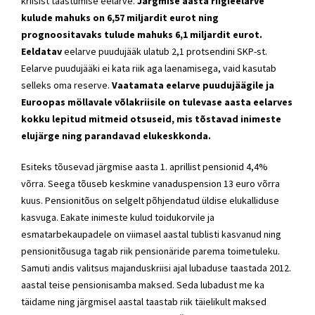
kriisist taastumise eelarve.
Järgmise aasta riigieelarve
kulude mahuks on 6,57 miljardit eurot ning
prognoositavaks tulude mahuks 6,1 miljardit eurot.
Eeldatav
eelarve puudujääk ulatub 2,1 protsendini SKP-st.
Eelarve puudujääki ei kata riik aga laenamisega, vaid kasutab
selleks oma reserve.
Vaatamata eelarve puudujäägile ja
Euroopas möllavale võlakriisile on tulevase aasta eelarves
kokku lepitud mitmeid otsuseid, mis tõstavad inimeste
elujärge ning parandavad elukeskkonda.
Esiteks tõusevad järgmise aasta 1. aprillist pensionid 4,4%
võrra. Seega tõuseb keskmine vanaduspension 13 euro võrra
kuus. Pensionitõus on selgelt põhjendatud üldise elukalliduse
kasvuga. Eakate inimeste kulud toidukorvile ja
esmatarbekaupadele on viimasel aastal tublisti kasvanud ning
pensionitõusuga tagab riik pensionäride parema toimetuleku.
Samuti andis valitsus majanduskriisi ajal lubaduse taastada 2012.
aastal teise pensionisamba maksed. Seda lubadust me ka
täidame ning järgmisel aastal taastab riik täielikult maksed