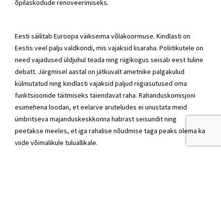
õpilaskodude renoveerimiseks.
Eesti säilitab Euroopa väikseima võlakoormuse. Kindlasti on
Eestis veel palju valdkondi, mis vajaksid lisaraha. Poliitikutele on
need vajadused üldjuhul teada ning riigikogus seisab eest tuline
debatt. Järgmisel aastal on jätkuvalt ametnike palgakulud
külmutatud ning kindlasti vajaksid paljud riigiasutused oma
funktsioonide täitmiseks täiendavat raha. Rahanduskomisjoni
esimehena loodan, et eelarve aruteludes ei unustata meid
ümbritseva majanduskeskkonna habrast seisundit ning
peetakse meeles, et iga rahalise nõudmise taga peaks olema ka
viide võimalikule tuluallikale.
IRL seisab riigikogus selle eest, et eelarvesse ei jõuaks riigile
ülejõukäivad lubadused, mis omakorda tooksid kaasa
maksukoormuse või riigivõla suurenemise. Me peame jälgima, et