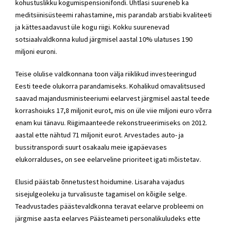
kohustuslikku kogumispensionifondi. Ühtlasi suureneb ka
meditsiinisüsteemi rahastamine, mis parandab arstiabi kvaliteeti
ja kättesaadavust üle kogu riigi. Kokku suurenevad
sotsiaalvaldkonna kulud järgmisel aastal 10% ulatuses 190
miljoni euroni.
Teise olulise valdkonnana toon välja riiklikud investeeringud
Eesti teede olukorra parandamiseks. Kohalikud omavalitsused
saavad majandusministeeriumi eelarvest järgmisel aastal teede
korrashoiuks 17,8 miljonit eurot, mis on üle viie miljoni euro võrra
enam kui tänavu. Riigimaanteede rekonstrueerimiseks on 2012.
aastal ette nähtud 71 miljonit eurot. Arvestades auto- ja
bussitranspordi suurt osakaalu meie igapäevases
elukorralduses, on see eelarveline prioriteet igati mõistetav.
Elusid päästab õnnetustest hoidumine. Lisaraha vajadus
sisejulgeoleku ja turvalisuste tagamisel on kõigile selge.
Teadvustades päästevaldkonna teravat eelarve probleemi on
järgmise aasta eelarves Päästeameti personalikuludeks ette