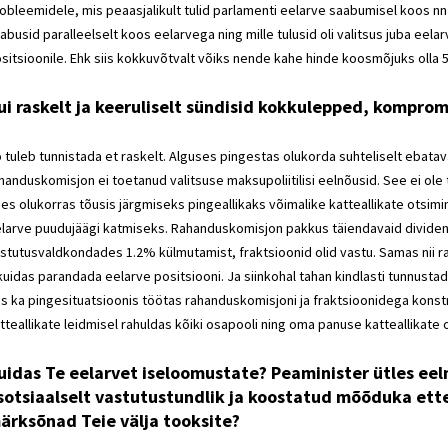
obleemidele, mis peaasjalikult tulid parlamenti eelarve saabumisel koos 
abusid paralleelselt koos eelarvega ning mille tulusid oli valitsus juba eel
sitsioonile. Ehk siis kokkuvõtvalt võiks nende kahe hinde koosmõjuks olla 5
ui raskelt ja keeruliselt sündisid kokkulepped, komprom
 tuleb tunnistada et raskelt. Alguses pingestas olukorda suhteliselt ebatav
handuskomisjon ei toetanud valitsuse maksupoliitilisi eelnõusid. See ei ole 
es olukorras tõusis järgmiseks pingeallikaks võimalike katteallikate otsimi
larve puudujäägi katmiseks. Rahanduskomisjon pakkus täiendavaid dividende
stutusvaldkondades 1.2% külmutamist, fraktsioonid olid vastu. Samas nii r
kuidas parandada eelarve positsiooni. Ja siinkohal tahan kindlasti tunnus
s ka pingesituatsioonis töötas rahanduskomisjoni ja fraktsioonidega konst
tteallikate leidmisel rahuldas kõiki osapooli ning oma panuse katteallikat
uidas Te eelarvet iseloomustate? Peaminister ütles eeln
sotsiaalselt vastutustundlik ja koostatud mõõduka ette
ärksõnad Teie välja tooksite?