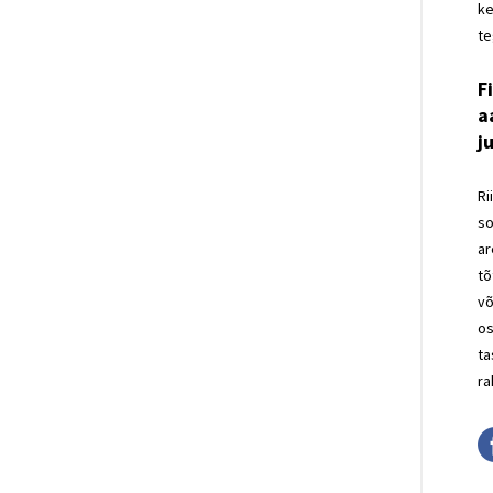
ke
te
F
a
j
Ri
so
ar
tõ
võ
os
ta
ra