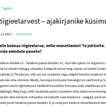
Tagasi
iigieelarvest – ajakirjanike küsi
.12.2013
ARVAMUS
eile kolmas riigieelarve, mille menetlemist Te juhtisite. 
inde eelnõule panete?
neksin hindeks 5-. Tahaksin panna hindeks 5+, sest läbi ajaloo on tegemist 
larve tulude mahuga, ulatudes 8 miljardi euroni ning samas on hoitud struk
sakaalu 0,7% plussis, ehk siis me suudame väga selgelt hinnata reaalsust n
ada üle oma võimete. Muide, Euroopa Komisjoni hinnangul on vaid Eesti ja 
rgmise aasta riigieelarved täielikult kooskõlas Euroopa Liidu stabiilsuse ja 
eglitega. Ning kogu selle tasakaalu juures suudame teha olulisi investeering
unata raha inimeste sotsiaalse turvatunde suurenemisse – palgad, pension
iselt poolt tahaksin panna hindeks 4- ja seda just eelarve menetlemisel üle