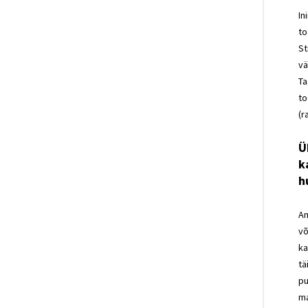
In
to
St
vä
Ta
to
(r
Ü
k
h
An
võ
ka
tä
pu
ma