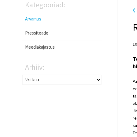
Kategooriad:
Arvamus
R
Pressiteade
10
Meediakajastus
T
Arhiiv:
h
Pa
ee
ta
el
jä
re
su
Te