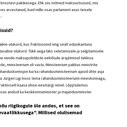
nn breznevi pakikesega. Ehk siis mitmed maksuotsused, mis
arves arvestanud, kuid mille osas parlament asus teisele
-.
issid?
aline olukord, kus fraktsioonid ning sealt edasikantuna
tavaline olukord. Tükk aega läks seletamisele ja selgitamisele.
ne nende maksupoliitiliste eelnõude ärajätmisel tekkiva
, ministeerium oli vastu. Ministeerium pakkus ministrite
ahanduskomisjon kui ka rahandusministeerium ajasid ühte asja
tada Jürgen Ligi koos tema rahandusministeeriumi meeskonnaga,
ruktiivselt kaasa ühise eesmärgi nimel. Lõpptulemus
e osas andsid ka keskkonnaminister ja majandusminister.
õu riigikogule üle andes, et see on
vaatlikkusega”. Millised olulisemad