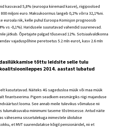
nid kasvavad 5,8% (euroopa kiiremaid kasve), riigipoolsed
 800 miljoni euro. Maksukoormus langeb 0,2% võrra 32,1%ni.
e euroala riik, kelle puhul Euroopa Komisjon prognoosib
0,4% vs -0,1%). Haridusele suunatavad vahendid suurenevad.
ile jätkub. Õpetajate palgad tõusevad 12%. Sotsiaalvaldkonna
endav vajaduspõhine peretoetus 5.2 mln eurot, kasv 2.6 mln
ilükkamise tõttu leidsite selle tulu
 koalitsioonileppes 2014. aastast lubatud
selt kasutatavad. Näiteks 4G sagedusloa müük või maa müük
idevalt finantseerima. Pigem seadkem eesmärgiks riigi majanduse
sandväärtust looma. See annab meile tulevikus võimaluse nii
eks tulumaksuvaba miinimumi taseme tõstmisesse. Antud näite
as vähesema sissetulekuga inimestele üliolulise
kokku, et MVT suurendatakse kõigil pensionäridel, nii et