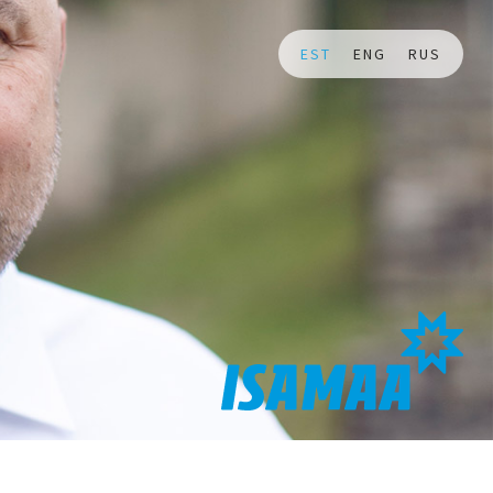
EST
ENG
RUS