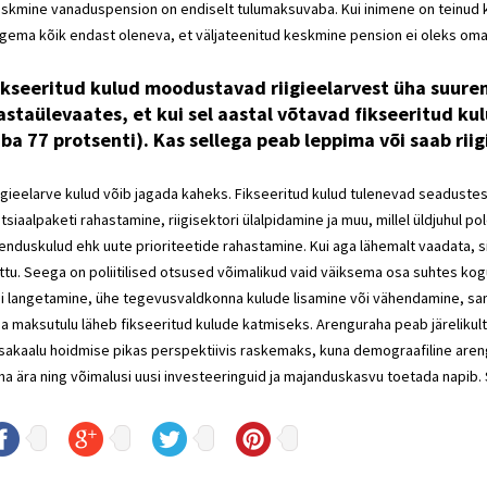
skmine vanaduspension on endiselt tulumaksuvaba. Kui inimene on teinud k
gema kõik endast oleneva, et väljateenitud keskmine pension ei oleks om
ikseeritud kulud moodustavad riigieelarvest üha suurem
astaülevaates, et kui sel aastal võtavad fikseeritud kulu
uba 77 protsenti). Kas sellega peab leppima või saab rii
igieelarve kulud võib jagada kaheks. Fikseeritud kulud tulenevad seaduste
tsiaalpaketi rahastamine, riigisektori ülalpidamine ja muu, millel üldjuhul po
enduskulud ehk uute prioriteetide rahastamine. Kui aga lähemalt vaadata, si
ttu. Seega on poliitilised otsused võimalikud vaid väiksema osa suhtes kog
i langetamine, ühe tegevusvaldkonna kulude lisamine või vähendamine, sam
a maksutulu läheb fikseeritud kulude katmiseks. Arenguraha peab järelikult 
sakaalu hoidmise pikas perspektiivis raskemaks, kuna demograafiline aren
ha ära ning võimalusi uusi investeeringuid ja majanduskasvu toetada napib. 