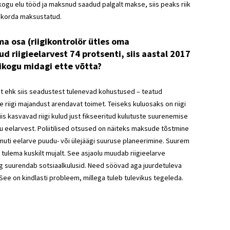
ogu elu tööd ja maksnud saadud palgalt makse, siis peaks riik
akorda maksustatud.
a osa (riigikontrolör ütles oma
d riigieelarvest 74 protsenti, siis aastal 2017
gikogu midagi ette võtta?
st ehk siis seadustest tulenevad kohustused – teatud
le riigi majandust arendavat toimet. Teiseks kuluosaks on riigi
is kasvavad riigi kulud just fikseeritud kulutuste suurenemise
u eelarvest. Poliitilised otsused on näiteks maksude tõstmine
uti eelarve puudu- või ülejäägi suuruse planeerimine. Suurem
tulema kuskilt mujalt. See asjaolu muudab riigieelarve
g suurendab sotsiaalkulusid. Need söövad aga juurdetuleva
See on kindlasti probleem, millega tuleb tulevikus tegeleda.