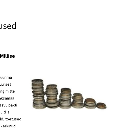
mused
Millise
suurima
tuurset
ing mitte
Saksamaa
kasvu pakti
uid ja
id, toetused.
skerkinud