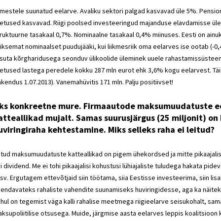
imestele suunatud eelarve. Avaliku sektori palgad kasvavad üle 5%. Pensio
etused kasvavad. Riigi poolsed investeeringud majanduse elavdamisse üle
ruktuurne tasakaal 0,7%. Nominaalne tasakaal 0,4% miinuses. Eesti on ainuk
iksemat nominaalset puudujääki, kui liikmesriik oma eelarves ise ootab (-
suta kõrgharidusega seonduv ülikoolide üleminek uuele rahastamissüsteem
etused lastega peredele kokku 287 mln eurot ehk 3,6% kogu eelarvest. Täi
akendus 1.07.2013). Vanemahüvitis 171 mln. Palju positiivset!
ks konkreetne mure. Firmaautode maksumuudatuste edas
atteallikad mujalt. Samas suurusjärgus (25 miljonit) on
uviringiraha kehtestamine. Miks selleks raha ei leitud?
tud maksumuudatuste katteallikad on pigem ühekordsed ja mitte pikaajali
i dividend. Me ei tohi pikaajalisi kohustusi lühiajaliste tuludega hakata p
sv. Ergutagem ettevõtjaid siin töötama, siia Eestisse investeerima, siin li
iendavateks rahaliste vahendite suunamiseks huviringidesse, aga ka näit
hul on tegemist väga kalli rahalise meetmega riigieelarve seisukohalt, sam
ksupoliitilise otsusega. Muide, järgmise aasta eelarves leppis koalitsioon 