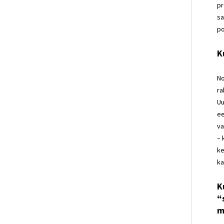
pr
sa
po
K
No
ra
Uu
ee
va
– 
ke
ka
K
“
m