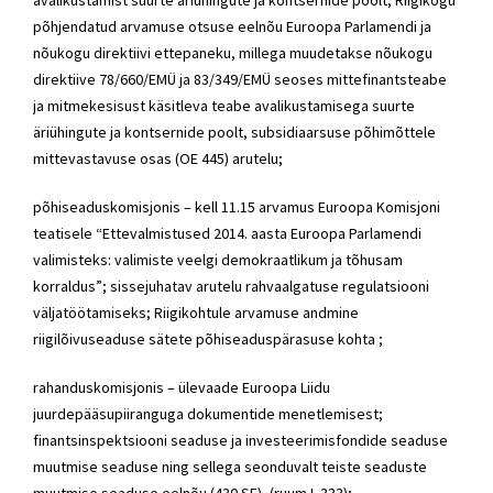
põhjendatud arvamuse otsuse eelnõu Euroopa Parlamendi ja
nõukogu direktiivi ettepaneku, millega muudetakse nõukogu
direktiive 78/660/EMÜ ja 83/349/EMÜ seoses mittefinantsteabe
ja mitmekesisust käsitleva teabe avalikustamisega suurte
äriühingute ja kontsernide poolt, subsidiaarsuse põhimõttele
mittevastavuse osas (OE 445) arutelu;
põhiseaduskomisjonis – kell 11.15 arvamus Euroopa Komisjoni
teatisele “Ettevalmistused 2014. aasta Euroopa Parlamendi
valimisteks: valimiste veelgi demokraatlikum ja tõhusam
korraldus”; sissejuhatav arutelu rahvaalgatuse regulatsiooni
väljatöötamiseks; Riigikohtule arvamuse andmine
riigilõivuseaduse sätete põhiseaduspärasuse kohta ;
rahanduskomisjonis – ülevaade Euroopa Liidu
juurdepääsupiiranguga dokumentide menetlemisest;
finantsinspektsiooni seaduse ja investeerimisfondide seaduse
muutmise seaduse ning sellega seonduvalt teiste seaduste
muutmise seaduse eelnõu (430 SE), (ruum L 333);