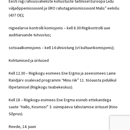
Eesti riigi rahvusvaheliste kohustuste täitmisel Euroopa Liidu
väljaõppemissioonil ja ÜRO rahutagamismissioonil Malis” eelnõu
(437 OE);
riigieelarve kontrolli komisjonis – kell 8.30 Riigikontrolli uue
auditiaruande tutvustus;
sotsiaalkomisjonis – kell 14 ühisistung (vt kultuurikomisjonis);
Kohtumised ja üritused
Kell 12.30 – Riigikogu esimees Ene Ergma ja aseesimees Laine
Randjärv osalevad programmi “Minu riik” 11. tööaasta pidulikul
lõpetamisel (Riigikogu teabekeskus).
Kell 18 – Riigikogu esimees Ene Ergma esineb ettekandega
saate “Hallo, Kosmos!” 3. sünnipäeva tähistamise üritusel (Kino
Sõprus).
Reede, 14. juuni