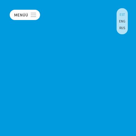
MENÜÜ
EST
ENG
RUS