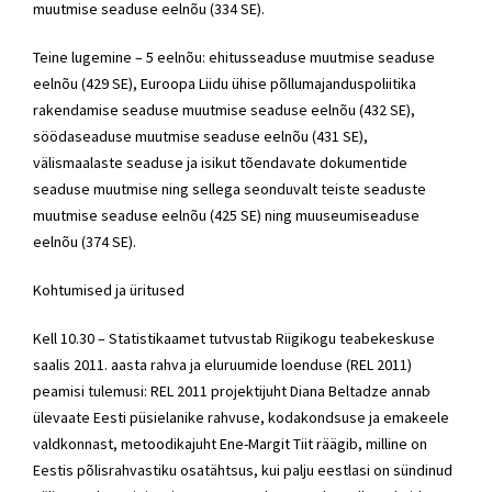
muutmise seaduse eelnõu (334 SE).
Teine lugemine – 5 eelnõu: ehitusseaduse muutmise seaduse
eelnõu (429 SE), Euroopa Liidu ühise põllumajanduspoliitika
rakendamise seaduse muutmise seaduse eelnõu (432 SE),
söödaseaduse muutmise seaduse eelnõu (431 SE),
välismaalaste seaduse ja isikut tõendavate dokumentide
seaduse muutmise ning sellega seonduvalt teiste seaduste
muutmise seaduse eelnõu (425 SE) ning muuseumiseaduse
eelnõu (374 SE).
Kohtumised ja üritused
Kell 10.30 – Statistikaamet tutvustab Riigikogu teabekeskuse
saalis 2011. aasta rahva ja eluruumide loenduse (REL 2011)
peamisi tulemusi: REL 2011 projektijuht Diana Beltadze annab
ülevaate Eesti püsielanike rahvuse, kodakondsuse ja emakeele
valdkonnast, metoodikajuht Ene-Margit Tiit räägib, milline on
Eestis põlisrahvastiku osatähtsus, kui palju eestlasi on sündinud