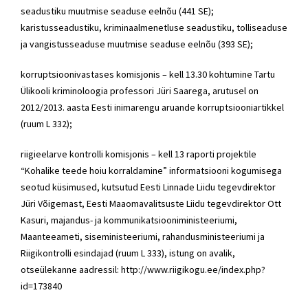
seadustiku muutmise seaduse eelnõu (441 SE);
karistusseadustiku, kriminaalmenetluse seadustiku, tolliseaduse
ja vangistusseaduse muutmise seaduse eelnõu (393 SE);
korruptsioonivastases komisjonis – kell 13.30 kohtumine Tartu
Ülikooli kriminoloogia professori Jüri Saarega, arutusel on
2012/2013. aasta Eesti inimarengu aruande korruptsiooniartikkel
(ruum L 332);
riigieelarve kontrolli komisjonis – kell 13 raporti projektile
“Kohalike teede hoiu korraldamine” informatsiooni kogumisega
seotud küsimused, kutsutud Eesti Linnade Liidu tegevdirektor
Jüri Võigemast, Eesti Maaomavalitsuste Liidu tegevdirektor Ott
Kasuri, majandus- ja kommunikatsiooniministeeriumi,
Maanteeameti, siseministeeriumi, rahandusministeeriumi ja
Riigikontrolli esindajad (ruum L 333), istung on avalik,
otseülekanne aadressil: http://www.riigikogu.ee/index.php?
id=173840