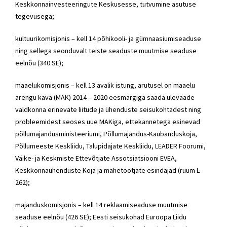
Keskkonnainvesteeringute Keskusesse, tutvumine asutuse
tegevusega;
kultuurikomisjonis – kell 14 põhikooli- ja gümnaasiumiseaduse
ning sellega seonduvalt teiste seaduste muutmise seaduse
eelnõu (340 SE);
maaelukomisjonis – kell 13 avalik istung, arutusel on maaelu
arengu kava (MAK) 2014 – 2020 eesmärgiga saada ülevaade
valdkonna erinevate liitude ja ühenduste seisukohtadest ning
probleemidest seoses uue MAKiga, ettekannetega esinevad
põllumajandusministeeriumi, Põllumajandus-Kaubanduskoja,
Põllumeeste Keskliidu, Talupidajate Keskliidu, LEADER Foorumi,
Väike- ja Keskmiste Ettevõtjate Assotsiatsiooni EVEA,
Keskkonnaühenduste Koja ja mahetootjate esindajad (ruum L
262);
majanduskomisjonis – kell 14 reklaamiseaduse muutmise
seaduse eelnõu (426 SE); Eesti seisukohad Euroopa Liidu