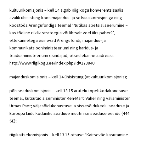
kultuurikomisjonis – kell 14 algab Riigikogu konverentsisaalis
avalik ühisistung koos majandus- ja sotsiaalkomisjoniga ning
koostöös Arengufondiga teemal “Nutikas spetsialiseerumine –
kas tõeline riiklik strateegia või lihtsalt veel üks paber?”,
ettekannetega esinevad Arengufondi, majandus- ja
kommunikatsiooniministeeriumi ning haridus- ja
teadusministeeriumi esindajad, otseülekanne aadressil:
http://www.riigikogu.ee/index.php?id=173840
majanduskomisjonis – kell 14 ühisistung (vt kultuurikomisjonis);
põhiseaduskomisjonis – kell 13.15 arutelu topeltkodakondsuse
teemal, kutsutud siseminister Ken-Marti Vaher ning välisminister
Urmas Paet; väljasõidukohustuse ja sissesõidukeelu seaduse ja
Euroopa Liidu kodaniku seaduse muutmise seaduse eelnõu (444
SE);
riigikaitsekomisjonis – kell 13.15 otsuse “Kaitseväe kasutamine