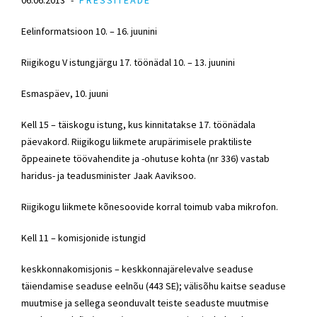
Eelinformatsioon 10. – 16. juunini
Riigikogu V istungjärgu 17. töönädal 10. – 13. juunini
Esmaspäev, 10. juuni
Kell 15 – täiskogu istung, kus kinnitatakse 17. töönädala
päevakord. Riigikogu liikmete arupärimisele praktiliste
õppeainete töövahendite ja -ohutuse kohta (nr 336) vastab
haridus- ja teadusminister Jaak Aaviksoo.
Riigikogu liikmete kõnesoovide korral toimub vaba mikrofon.
Kell 11 – komisjonide istungid
keskkonnakomisjonis – keskkonnajärelevalve seaduse
täiendamise seaduse eelnõu (443 SE); välisõhu kaitse seaduse
muutmise ja sellega seonduvalt teiste seaduste muutmise