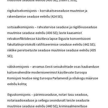
riigikaitsekomisjonis – korrakaitseseaduse muutmise ja
rakendamise seaduse eelnõu (424 SE);
sotsiaalkomisjonis – rahvatervise seaduse ja riigilõivuseaduse
muutmise seaduse eelnõu (436 SE); laste kaasamist
relvakonfliktidesse käsitleva lapse õiguste konventsiooni
fakultatiivprotokolli ratifitseerimise seaduse eelnõu (442 SE);
riiklike peretoetuste seaduse muutmise seaduse eelnõu (435
SE);
väliskomisjonis – arvamus Eesti seisukohtade osas kaubanduse
kaitsevahendite moderniseerimist käsitlevate Euroopa
Komisjoni teatise ning Euroopa Parlamendi ja nõukogu määruse
eelnõu kohta;
õiguskomisjonis – pärimisseaduse, notari tasu seaduse,
notariaadiseaduse ja sellega seonduvalt teiste seaduste
muutmise seaduse eelnõu (440 SE); kriminaalmenetluse