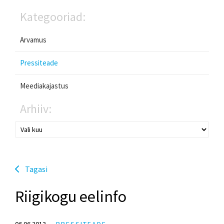
Kategooriad:
Arvamus
Pressiteade
Meediakajastus
Arhiiv:
Tagasi
Riigikogu eelinfo
06.06.2013
PRESSITEADE