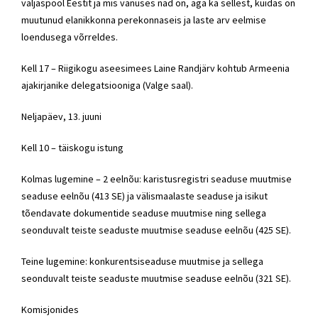
väljaspool Eestit ja mis vanuses nad on, aga ka sellest, kuidas on
muutunud elanikkonna perekonnaseis ja laste arv eelmise
loendusega võrreldes.
Kell 17 – Riigikogu aseesimees Laine Randjärv kohtub Armeenia
ajakirjanike delegatsiooniga (Valge saal).
Neljapäev, 13. juuni
Kell 10 – täiskogu istung
Kolmas lugemine – 2 eelnõu: karistusregistri seaduse muutmise
seaduse eelnõu (413 SE) ja välismaalaste seaduse ja isikut
tõendavate dokumentide seaduse muutmise ning sellega
seonduvalt teiste seaduste muutmise seaduse eelnõu (425 SE).
Teine lugemine: konkurentsiseaduse muutmise ja sellega
seonduvalt teiste seaduste muutmise seaduse eelnõu (321 SE).
Komisjonides