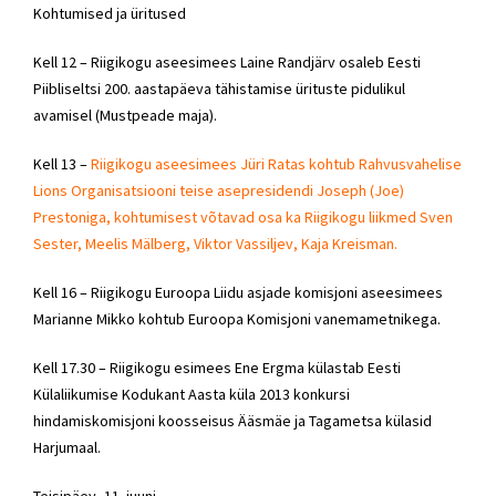
Kohtumised ja üritused
Kell 12 – Riigikogu aseesimees Laine Randjärv osaleb Eesti
Piibliseltsi 200. aastapäeva tähistamise ürituste pidulikul
avamisel (Mustpeade maja).
Kell 13 –
Riigikogu aseesimees Jüri Ratas kohtub Rahvusvahelise
Lions Organisatsiooni teise asepresidendi Joseph (Joe)
Prestoniga, kohtumisest võtavad osa ka Riigikogu liikmed Sven
Sester
, Meelis Mälberg, Viktor Vassiljev, Kaja Kreisman.
Kell 16 – Riigikogu Euroopa Liidu asjade komisjoni aseesimees
Marianne Mikko kohtub Euroopa Komisjoni vanemametnikega.
Kell 17.30 – Riigikogu esimees Ene Ergma külastab Eesti
Külaliikumise Kodukant Aasta küla 2013 konkursi
hindamiskomisjoni koosseisus Ääsmäe ja Tagametsa külasid
Harjumaal.
Teisipäev, 11. juuni