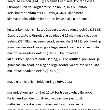
seaduse eelnõu (434 SE); arvamus Eesti seisukohtade osas
Euroopa Liidu Nõukogu otsuse eelnõule, mis puudutab
seisukohtade võtmist HELCOMis ja IMOs Läänemere
lämmastikoksiidide heite kontrollimise alaks nimetamist.
kultuurikomisjonis – kutseõppeasutuse seaduse eelnõu (331 SE);
õppetoetuste ja õppelaenu seaduse § 22 muutmise seaduse
eelnõu (334 SE); muuseumiseaduse eelnõu (374 SE); põhikooli- ja
gümnaasiumiseaduse ning sellega seonduvalt teiste seaduste
muutmise seaduse eelnõu (340 SE); kell 16 algab
kultuurikomisjonis täiendav istung, kus on arutusel põhikooli- ja
gümnaasiumiseaduse ning sellega seonduvalt teiste seaduste
muutmise seaduse eelnõu (340 SE);
maaelukomisjonis – toidu-uuringu tutvustus;
majanduskomisjonis – kell 11.10 Eesti seisukohad Euroopa
Parlamendi ja nõukogu direktiivi osas, mis puudutab
mittefinantsteabe ja mitmekesisust käsitleva teabe
avalikustamist suurte äriühingute ja kontsernide poolt; Riigikogu