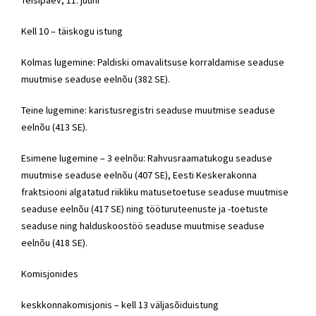
Kell 10 – täiskogu istung
Kolmas lugemine: Paldiski omavalitsuse korraldamise seaduse
muutmise seaduse eelnõu (382 SE).
Teine lugemine: karistusregistri seaduse muutmise seaduse
eelnõu (413 SE).
Esimene lugemine – 3 eelnõu: Rahvusraamatukogu seaduse
muutmise seaduse eelnõu (407 SE), Eesti Keskerakonna
fraktsiooni algatatud riikliku matusetoetuse seaduse muutmise
seaduse eelnõu (417 SE) ning tööturuteenuste ja -toetuste
seaduse ning halduskoostöö seaduse muutmise seaduse
eelnõu (418 SE).
Komisjonides
keskkonnakomisjonis – kell 13 väljasõiduistung