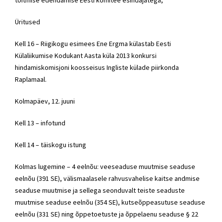
Üritused
Kell 16 – Riigikogu esimees Ene Ergma külastab Eesti
Külaliikumise Kodukant Aasta küla 2013 konkursi
hindamiskomisjoni koosseisus Ingliste külade piirkonda
Raplamaal.
Kolmapäev, 12. juuni
Kell 13 – infotund
Kell 14 – täiskogu istung
Kolmas lugemine – 4 eelnõu: veeseaduse muutmise seaduse
eelnõu (391 SE), välismaalasele rahvusvahelise kaitse andmise
seaduse muutmise ja sellega seonduvalt teiste seaduste
muutmise seaduse eelnõu (354 SE), kutseõppeasutuse seaduse
eelnõu (331 SE) ning õppetoetuste ja õppelaenu seaduse § 22