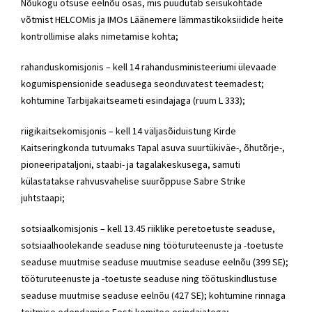
Nõukogu otsuse eelnõu osas, mis puudutab seisukohtade
võtmist HELCOMis ja IMOs Läänemere lämmastikoksiidide heite
kontrollimise alaks nimetamise kohta;
rahanduskomisjonis – kell 14 rahandusministeeriumi ülevaade
kogumispensionide seadusega seonduvatest teemadest;
kohtumine Tarbijakaitseameti esindajaga (ruum L 333);
riigikaitsekomisjonis – kell 14 väljasõiduistung Kirde
Kaitseringkonda tutvumaks Tapal asuva suurtükiväe-, õhutõrje-,
pioneeripataljoni, staabi- ja tagalakeskusega, samuti
külastatakse rahvusvahelise suurõppuse Sabre Strike
juhtstaapi;
sotsiaalkomisjonis – kell 13.45 riiklike peretoetuste seaduse,
sotsiaalhoolekande seaduse ning tööturuteenuste ja -toetuste
seaduse muutmise seaduse muutmise seaduse eelnõu (399 SE);
tööturuteenuste ja -toetuste seaduse ning töötuskindlustuse
seaduse muutmise seaduse eelnõu (427 SE); kohtumine rinnaga
toitmise edendamise Eesti komitee esindajatega;