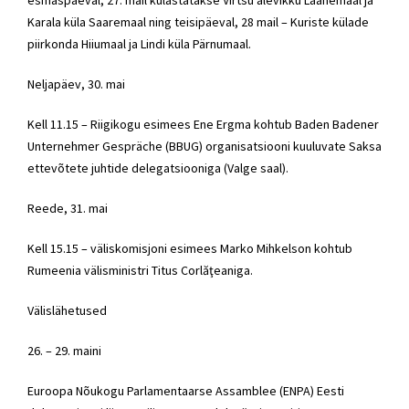
esmaspäeval, 27. mail külastatakse Virtsu alevikku Läänemaal ja
Karala küla Saaremaal ning teisipäeval, 28 mail – Kuriste külade
piirkonda Hiiumaal ja Lindi küla Pärnumaal.
Neljapäev, 30. mai
Kell 11.15 – Riigikogu esimees Ene Ergma kohtub Baden Badener
Unternehmer Gespräche (BBUG) organisatsiooni kuuluvate Saksa
ettevõtete juhtide delegatsiooniga (Valge saal).
Reede, 31. mai
Kell 15.15 – väliskomisjoni esimees Marko Mihkelson kohtub
Rumeenia välisministri Titus Corlăţeaniga.
Välislähetused
26. – 29. maini
Euroopa Nõukogu Parlamentaarse Assamblee (ENPA) Eesti