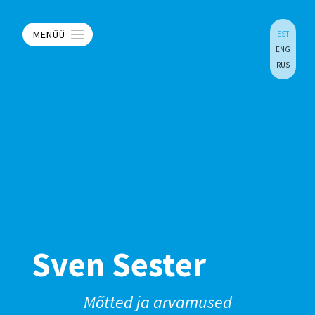
MENÜÜ
EST
ENG
RUS
Sven Sester
Mõtted ja arvamused