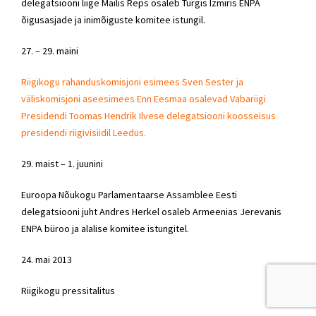
delegatsiooni liige Mailis Reps osaleb Türgis Izmiris ENPA
õigusasjade ja inimõiguste komitee istungil.
27. – 29. maini
Riigikogu rahanduskomisjoni esimees Sven
Sester
ja
väliskomisjoni aseesimees Enn Eesmaa osalevad Vabariigi
Presidendi Toomas Hendrik Ilvese delegatsiooni koosseisus
presidendi riigivisiidil Leedus.
29. maist – 1. juunini
Euroopa Nõukogu Parlamentaarse Assamblee Eesti
delegatsiooni juht Andres Herkel osaleb Armeenias Jerevanis
ENPA büroo ja alalise komitee istungitel.
24. mai 2013
Riigikogu pressitalitus