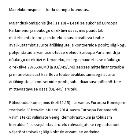
Maaelukomisjonis – toidu-uuringu tutvustus.
Majanduskomisjonis (kell 11.10) – Eesti seisukohad Euroopa
Parlamendi ja nõukogu direktiivi osas, mis puudutab
mittefinantsteabe ja mitmekesisust käsitleva teabe
avalikustamist suurte äriühingute ja kontsernide poolt; Riigikogu
põhjendatud arvamuse otsuse eelnõu Euroopa Parlamendi ja
nõukogu direktiivi ettepaneku, millega muudetakse nõukogu
direktiive 78/660/EMÜ ja 83/349/EMÜ seoses mittefinantsteabe
ja mitmekesisust käsitleva teabe avalikustamisega suurte
äriühingute ja kontsernide poolt, subsidiaarsuse põhimõttele
mittevastavuse osas (OE 445) arutelu.
Põhiseaduskomisjonis (kell 11.15) – arvamus Euroopa Komisjoni
teatisele “Ettevalmistused 2014. aasta Euroopa Parlamendi
valimisteks: valimiste veelgi demokraatlikum ja tõhusam
korraldus”; sissejuhatav arutelu rahvaalgatuse regulatsiooni
väljatöötamiseks; Riigikohtule arvamuse andmine