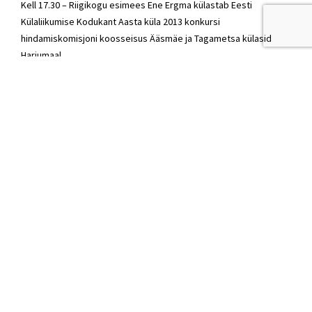
Kell 17.30 – Riigikogu esimees Ene Ergma külastab Eesti
Külaliikumise Kodukant Aasta küla 2013 konkursi
hindamiskomisjoni koosseisus Ääsmäe ja Tagametsa külasid
Harjumaal.
* Riigikogu väliskomisjoni esimees Marko Mihkelson osaleb (8.06-
13.06) Ameerika Ühendriikides Washingtonis Põhjamaade ja Balti
riikide parlamentide väliskomisjonide esimeeste kohtumistel
USA Kongressi ja valitsuse liikmetega, aga ka Rahvusliku
Julgeolekunõukogu esindajatega, samuti külastatakse
Pentagoni. Arutusel on Põhja- ja Baltimaade ning Ameerika
koostöö ning üle-Atlandilised suhted laiemalt. Käsitletakse ka
olukorda Lähis-Idas, Põhja-Aafrikas, Põhja-Koreas jpm.
* Riigikogu liikmed Imre Sooäär (10.06-17.06) ja Remo Holsmer
(12.06 -16.06) osalevad Hiinas Jiangsu provintsis Wuxis toimuval
6. majandusliku globaliseerumise teemalisel konverentsil (Global
Outsourcing Summit).