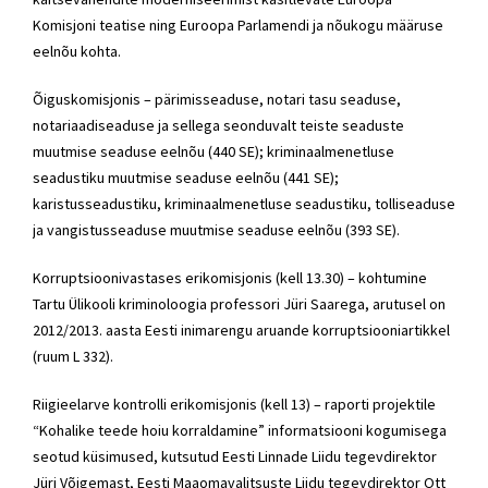
Komisjoni teatise ning Euroopa Parlamendi ja nõukogu määruse
eelnõu kohta.
Õiguskomisjonis – pärimisseaduse, notari tasu seaduse,
notariaadiseaduse ja sellega seonduvalt teiste seaduste
muutmise seaduse eelnõu (440 SE); kriminaalmenetluse
seadustiku muutmise seaduse eelnõu (441 SE);
karistusseadustiku, kriminaalmenetluse seadustiku, tolliseaduse
ja vangistusseaduse muutmise seaduse eelnõu (393 SE).
Korruptsioonivastases erikomisjonis (kell 13.30) – kohtumine
Tartu Ülikooli kriminoloogia professori Jüri Saarega, arutusel on
2012/2013. aasta Eesti inimarengu aruande korruptsiooniartikkel
(ruum L 332).
Riigieelarve kontrolli erikomisjonis (kell 13) – raporti projektile
“Kohalike teede hoiu korraldamine” informatsiooni kogumisega
seotud küsimused, kutsutud Eesti Linnade Liidu tegevdirektor
Jüri Võigemast, Eesti Maaomavalitsuste Liidu tegevdirektor Ott