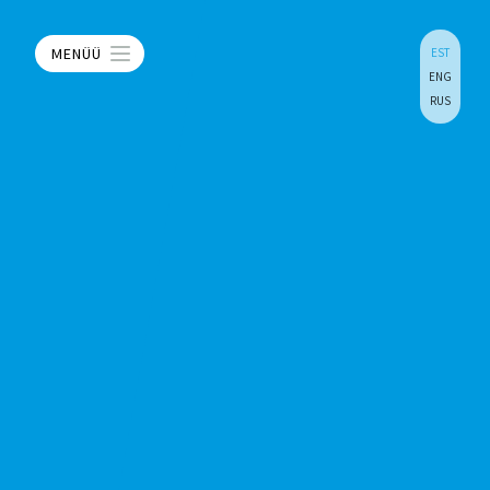
MENÜÜ
EST
ENG
RUS