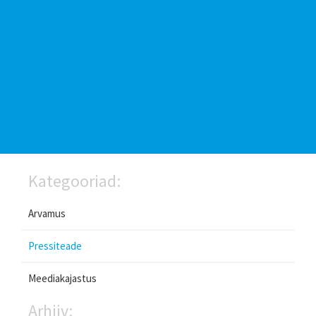
Kategooriad:
Arvamus
Pressiteade
Meediakajastus
Arhiiv: