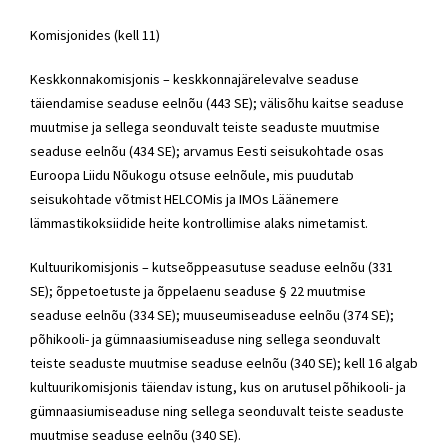
Komisjonides (kell 11)
Keskkonnakomisjonis – keskkonnajärelevalve seaduse
täiendamise seaduse eelnõu (443 SE); välisõhu kaitse seaduse
muutmise ja sellega seonduvalt teiste seaduste muutmise
seaduse eelnõu (434 SE); arvamus Eesti seisukohtade osas
Euroopa Liidu Nõukogu otsuse eelnõule, mis puudutab
seisukohtade võtmist HELCOMis ja IMOs Läänemere
lämmastikoksiidide heite kontrollimise alaks nimetamist.
Kultuurikomisjonis – kutseõppeasutuse seaduse eelnõu (331
SE); õppetoetuste ja õppelaenu seaduse § 22 muutmise
seaduse eelnõu (334 SE); muuseumiseaduse eelnõu (374 SE);
põhikooli- ja gümnaasiumiseaduse ning sellega seonduvalt
teiste seaduste muutmise seaduse eelnõu (340 SE); kell 16 algab
kultuurikomisjonis täiendav istung, kus on arutusel põhikooli- ja
gümnaasiumiseaduse ning sellega seonduvalt teiste seaduste
muutmise seaduse eelnõu (340 SE).