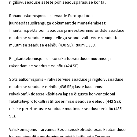
riigilõivuseaduse sätete põhiseaduspärasuse kohta .
Rahanduskomisjonis – ülevaade Euroopa Liidu
juurdepääsupiiranguga dokumentide menetlemisest;
finantsinspektsiooni seaduse ja investeerimisfondide seaduse
muutmise seaduse ning sellega seonduvalt teiste seaduste
muutmise seaduse eelnõu (430 SE). Ruum L 333.
Riigikaitsekomisjonis – korrakaitseseaduse muutmise ja
rakendamise seaduse eelnõu (424 SE).
Sotsiaalkomisjonis – rahvatervise seaduse ja riigilõivuseaduse
muutmise seaduse eelnõu (436 SE); laste kaasamist
relvakonfliktidesse käsitleva lapse õiguste konventsiooni
fakultatiivprotokolli ratifitseerimise seaduse eelnõu (442 SE);
riiklike peretoetuste seaduse muutmise seaduse eelnõu (435
SE).
Väliskomisjonis – arvamus Eesti seisukohtade osas kaubanduse
kaitsevahendite moderniseerimist käsitlevate Euroopa