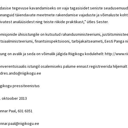
dasise tegevuse kavandamiseks on vaja tagasisidet seniste seadusemuud
nnanguid täiendavate meetmete rakendamise vajaduste ja võimaluste koht
ivatest analüüsidest ning teiste riikide praktikast,” ütles
Sester
.
misjonide ühisistungile on kutsutud rahandusministeeriumi, justiitsministe
tsiaalministeeriumi, finantsinspektsiooni, tarbijakaitseameti, Eesti Panga ni
tung on avalik ja seda on võimalik jälgida Riigikogu kodulehelt: http://www.
nverentsisaalis istungil osalemiseks palume ennast registreerida hiljemalt t
dres.ando@riigikogu.ee
igikogu pressiteenistus
. oktoober 2013
nnar Paal, 631 6351
nnar.paal@riigikogu.ee