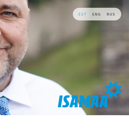
EST
ENG
RUS