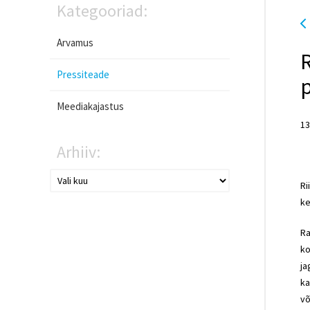
Kategooriad:
Arvamus
Pressiteade
Meediakajastus
13
Arhiiv:
Ri
ke
Ra
ko
ja
ka
võ