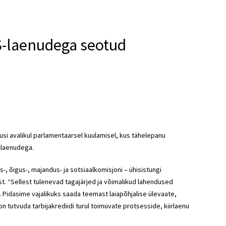
S-laenudega seotud
si avalikul parlamentaarsel kuulamisel, kus tähelepanu
-laenudega.
s-, õigus-, majandus- ja sotsiaalkomisjoni – ühisistungi
. “Sellest tulenevad tagajärjed ja võimalikud lahendused
l. Pidasime vajalikuks saada teemast laiapõhjalise ülevaate,
on tutvuda tarbijakrediidi turul toimuvate protsesside, kiirlaenu