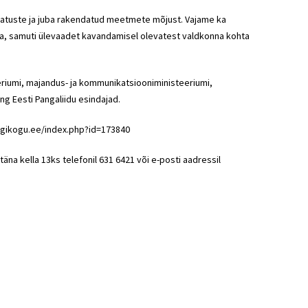
atuste ja juba rakendatud meetmete mõjust. Vajame ka
a, samuti ülevaadet kavandamisel olevatest valdkonna kohta
eriumi, majandus- ja kommunikatsiooniministeeriumi,
ng Eesti Pangaliidu esindajad.
riigikogu.ee/index.php?id=173840
äna kella 13ks telefonil 631 6421 või e-posti aadressil