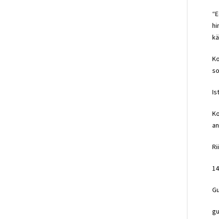
“E
hi
kä
Ko
so
Is
Ko
an
Ri
14
Gu
gu