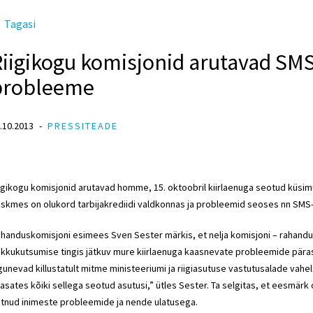
Tagasi
Riigikogu komisjonid arutavad SM
probleeme
.10.2013
PRESSITEADE
igikogu komisjonid arutavad homme, 15. oktoobril kiirlaenuga seotud küsimu
skmes on olukord tarbijakrediidi valdkonnas ja probleemid seoses nn SMS
handuskomisjoni esimees Sven
Sester
märkis, et nelja komisjoni – rahandu
kkukutsumise tingis jätkuv mure kiirlaenuga kaasnevate probleemide pärast
gunevad killustatult mitme ministeeriumi ja riigiasutuse vastutusalade vahe
asates kõiki sellega seotud asutusi,” ütles
Sester
. Ta selgitas, et eesmärk 
tnud inimeste probleemide ja nende ulatusega.