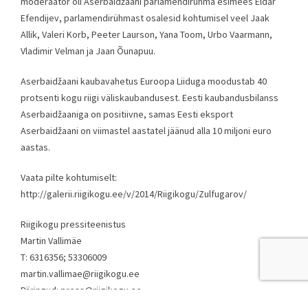
moderaator oli Aserbaidžaani parlamendirühma esimees Eldar
Efendijev, parlamendirühmast osalesid kohtumisel veel Jaak
Allik, Valeri Korb, Peeter Laurson, Yana Toom, Urbo Vaarmann,
Vladimir Velman ja Jaan Õunapuu.
Aserbaidžaani kaubavahetus Euroopa Liiduga moodustab 40
protsenti kogu riigi väliskaubandusest. Eesti kaubandusbilanss
Aserbaidžaaniga on positiivne, samas Eesti eksport
Aserbaidžaani on viimastel aastatel jäänud alla 10 miljoni euro
aastas.
Vaata pilte kohtumiselt:
http://galerii.riigikogu.ee/v/2014/Riigikogu/Zulfugarov/
Riigikogu pressiteenistus
Martin Vallimäe
T: 6316356; 53306009
martin.vallimae@riigikogu.ee
Päringud: press@riigikogu.ee