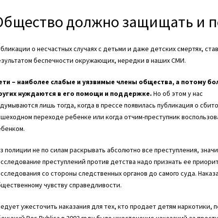
Oбщество должно защищать и п
бликации о несчастных случаях с детьми и даже детских смертях, ста
езультатом беспечности окружающих, нередки в наших СМИ.
ети – наиболее слабые и уязвимые члены общества, а потому б
ругих нуждаются в его помощи и поддержке.
Но об этом у нас
думываются лишь тогда, когда в прессе появилась публикация о сбито
ешеходном переходе ребенке или когда отчим-преступник воспользов
ебенком.
з полиции не по силам раскрывать абсолютно все преступления, значи
сследование преступлений против детства надо признать ее приорит
сследования со стороны следственных органов до самого суда. Нака
бщественному чувству справедливости.
едует ужесточить наказания для тех, кто продает детям наркотики, 