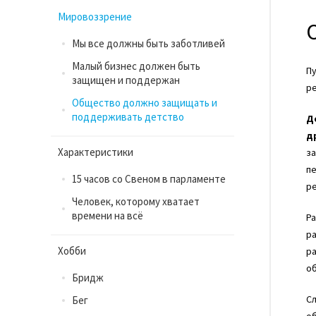
Мировоззрение
Mы все должны быть заботливей
Mалый бизнес должен быть
Пу
защищен и поддержан
р
Oбщество должно защищать и
поддерживать детство
Д
д
Характеристики
за
п
15 часов со Свеном в парламенте
р
Человек, которому хватает
времени на всё
Ра
ра
Хобби
ра
о
Бридж
Сл
Бег