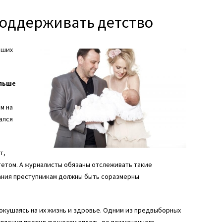
оддерживать детство
вших
ольше
м на
ался
т,
етом. А журналисты обязаны отслеживать такие
зания преступникам должны быть соразмерны
покушаясь на их жизнь и здровье. Одним из предвыборных