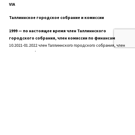
VIA
Таллиннское городское собрание и комиссии
1999 — по настоящее время член Таллиннского
городского собрания, член комиссии по финансам
10.2021-01.2022 член Таллиннского городского собрания, член
комиссии по финансам
11.2007-2009 член комиссии городского имущества
06.2005-11.2005 председатель комиссии городского
имущества
06.2005-11.2005 член городского собрания и фракции Res
Publica
2002-03 член городского собрания и фракции Res Publica
1999-02 и 2002-03 член комиссии городского имущества
2002-03 заместитель председателя финансовой комиссии
Административный совет городской части Кесклинна и
комиссии