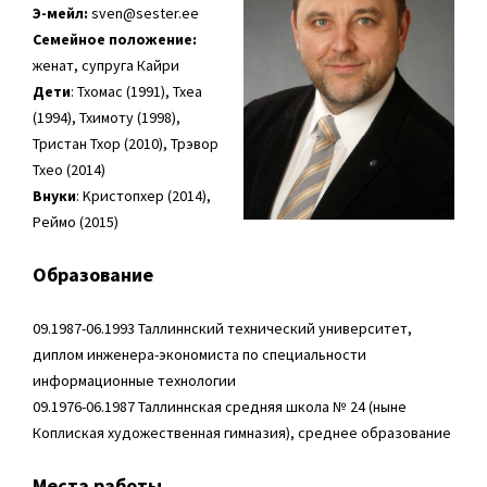
Э-мейл:
sven@sester.ee
Семейное положение:
женат, супруга Кайри
Дети
: Тхомас (1991), Тхеа
(1994), Тхимоту (1998),
Тристан Тхор (2010), Трэвор
Тхео (2014)
Bнуки
: Kристопхер (2014),
Реймо (2015)
Образование
09.1987-06.1993 Таллиннский технический университет,
диплом инженера-экономиста по специальности
информационные технологии
09.1976-06.1987 Таллиннская средняя школа № 24 (ныне
Коплиская художественная гимназия), среднее образование
Места работы