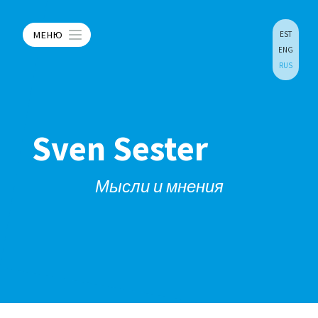
МЕНЮ
EST
ENG
RUS
Sven Sester
Мысли и мнения