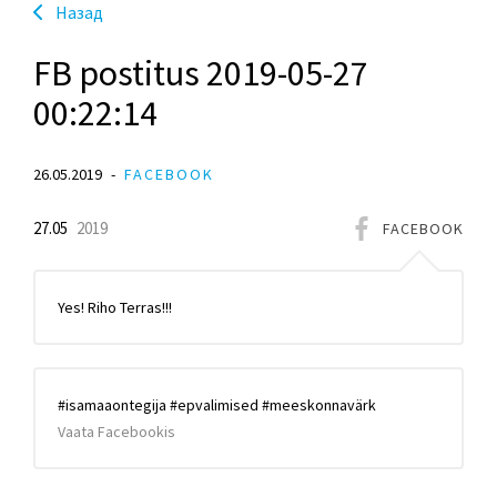
Hазад
FB postitus 2019-05-27
00:22:14
26.05.2019
FACEBOOK
27.05
2019
FACEBOOK
Yes! Riho Terras!!!
#isamaaontegija #epvalimised #meeskonnavärk
Vaata Facebookis