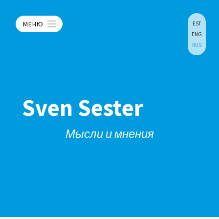
МЕНЮ
EST
ENG
RUS
Sven Sester
Мысли и мнения