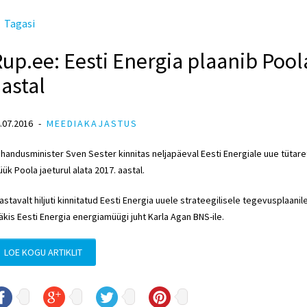
Tagasi
up.ee: Eesti Energia plaanib Pool
astal
.07.2016
MEEDIAKAJASTUS
handusminister Sven Sester kinnitas neljapäeval Eesti Energiale uue tütar
ük Poola jaeturul alata 2017. aastal.
astavalt hiljuti kinnitatud Eesti Energia uuele strateegilisele tegevusplaa
äkis Eesti Energia energiamüügi juht Karla Agan BNS-ile.
LOE KOGU ARTIKLIT