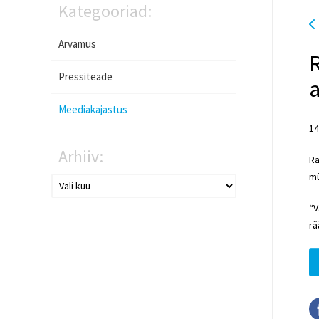
Kategooriad:
Arvamus
R
Pressiteade
a
Meediakajastus
14
Arhiiv:
Ra
mü
“V
rä