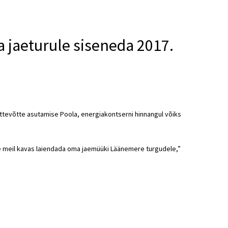
a jaeturule siseneda 2017.
ettevõtte asutamise Poola, energiakontserni hinnangul võiks
nile meil kavas laiendada oma jaemüüki Läänemere turgudele,”