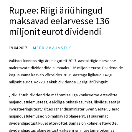
Rup.ee: Riigi äriühingud
maksavad eelarvesse 136
miljonit eurot dividendi
19.04.2017
MEEDIAKAJASTUS
Valitsus kinnitas riigi äriühingutelt 2017. aastal riigieelarvesse
makstavate dividendide summaks 136 miljonit eurot. Dividendide
kogusumma kasvab võrreldes 2016. aastaga ligikaudu 42,6
miljonit eurot. Kokku laekub dividende 12 riigi äriühingult.
„Riik lähtub dividendide määramisel iga konkreetse ettevõtte
majandustulemustest, eelkõige puhaskasumist, likviidsusest ja
investeeringutest,“ ütles rahandusminister Sven Sester. „Head
majandustulemused võimaldavad planeeritust suuremat
dividendijaotust kuuel ettevõttel. Samas on kolmel ettevõttel
dividendijaotus planeeritust väiksem ja nii toetame pikemas