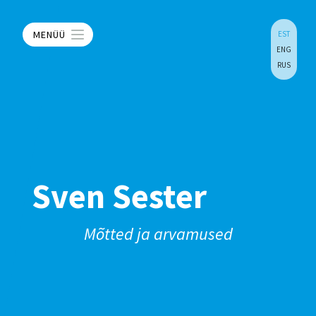
MENÜÜ
EST
ENG
RUS
Sven Sester
Mõtted ja arvamused