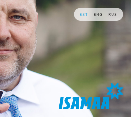
EST
ENG
RUS