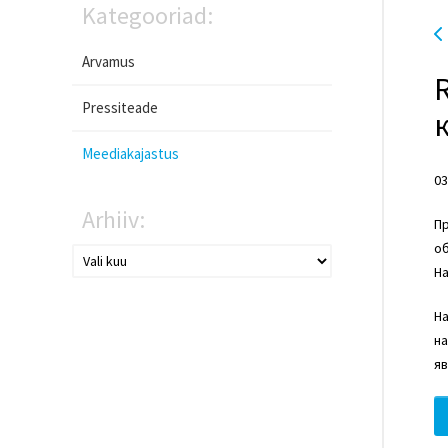
Kategooriad:
Arvamus
Pressiteade
Meediakajastus
03
Arhiiv:
Пр
об
На
Н
на
яв