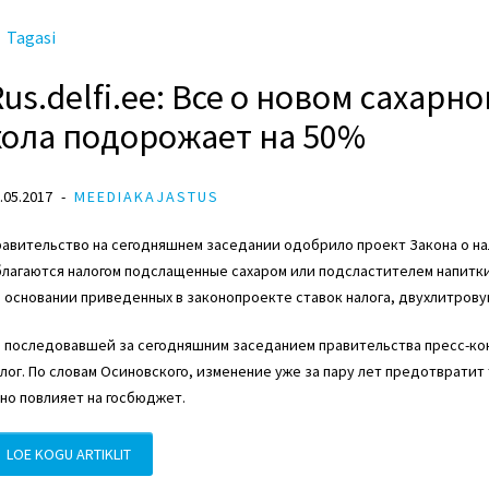
Tagasi
Rus.delfi.ee: Все о новом сахарн
кола подорожает на 50%
.05.2017
MEEDIAKAJASTUS
авительство на сегодняшнем заседании одобрило проект Закона о на
лагаются налогом подслащенные сахаром или подсластителем напитки,
 основании приведенных в законопроекте ставок налога, двухлитров
а последовавшей за сегодняшним заседанием правительства пресс-к
лог. По словам Осиновского, изменение уже за пару лет предотвратит 
но повлияет на госбюджет.
LOE KOGU ARTIKLIT