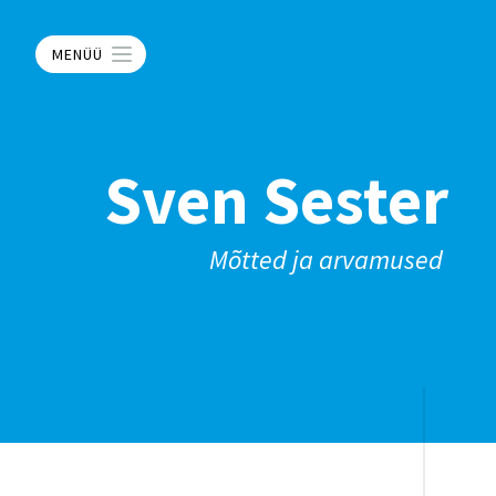
MENÜÜ
Sven Sester
Mõtted ja arvamused