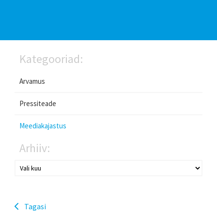
Kategooriad:
Arvamus
Pressiteade
Meediakajastus
Arhiiv:
Tagasi