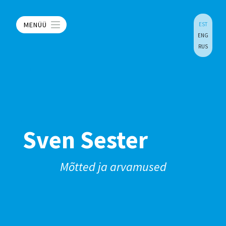
MENÜÜ
EST
ENG
RUS
Sven Sester
Mõtted ja arvamused