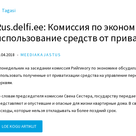
Tagasi
Rus.delfi.ee: Комиссия по эконо
использование средств от прив
.04.2018
MEEDIAKAJASTUS
понедельник на заседании комиссия Рийгикогу по экономике обсудил
спользовать полученные от приватизации средства на управление пе
рквям.
 словам председателя комиссии Свена Сестера, государству передае
едставляют и опустевшие и опасные для жизни квартирные дома. В с
сходы, которые нельзя откладывать на более поздний срок.
LOE KOGU ARTIKLIT