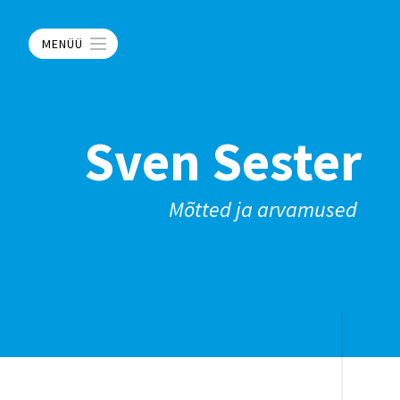
MENÜÜ
Sven Sester
Mõtted ja arvamused