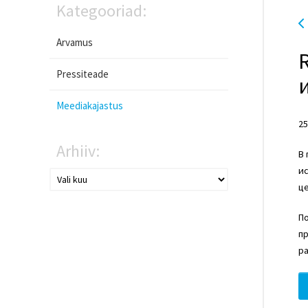
Kategooriad:
Arvamus
Pressiteade
Meediakajastus
25
Arhiiv:
В 
и
це
По
пр
ра