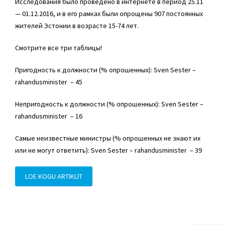
Исследования было проведено в интернете в период 25.11
— 01.12.2016, и в его рамках были опрощены 907 постоянных
жителей Эстонии в возрасте 15-74 лет.
Смотрите все три таблицы!
Пригодность к должности (% опрошенных): Sven Sester –
rahandusminister – 45
Непригодность к должности (% опрошенных): Sven Sester –
rahandusminister – 16
Самые неизвестные министры (% опрошенных не знают их
или не могут ответить): Sven Sester – rahandusminister – 39
LOE KOGU ARTIKLIT