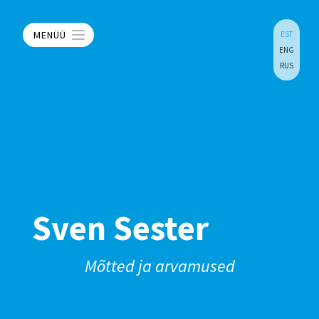
MENÜÜ
EST
ENG
RUS
Sven Sester
Mõtted ja arvamused