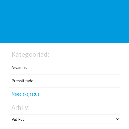
Kategooriad:
Arvamus
Pressiteade
Meediakajastus
Arhiiv: