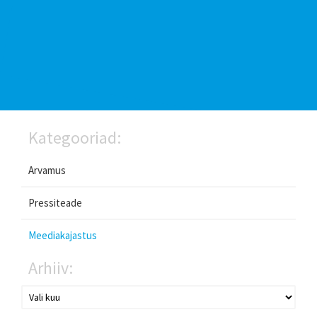
Kategooriad:
Arvamus
Pressiteade
Meediakajastus
Arhiiv: