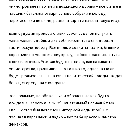
министров веет партией в подкидного дурака – все битые в
прошлых баталиях козыри заново собрали в колоду,
перетасовали не глядя, раздали карты и начали новую игру.
Если будущий премьер ставил своей задачей получить
максимально удобный для себя кабинет, то он одержал
тактическую победу. Все верные солдаты партии, бывшие
соратники по молодежному крылу, любовно расставлены на
своих клеточках. Уже как будто неважно, как называется
министерство, принципиально только то, однозначно ли
будет реагировать на капризы политической погоды каждая
белка, стерегущая свое дупло.
Все лояльные, но обиженные и обозленные как будто
дождались своего дня “икс”. Влиятельный исамалийтчик
Свен Сестер был потеснен Викторией Ладынской. Не
прошел в парламент, и ладно – вот тебе кресло министра
финансов.