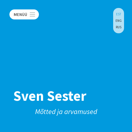
MENÜÜ
EST
ENG
RUS
Sven Sester
Mõtted ja arvamused