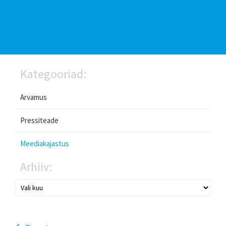
Kategooriad:
Arvamus
Pressiteade
Meediakajastus
Arhiiv: