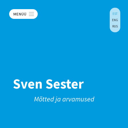
MENÜÜ
EST
ENG
RUS
Sven Sester
Mõtted ja arvamused